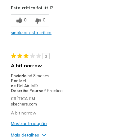
Comfortable
Esta crítica foi útil?
Melhores utilizações
0
0
Casual Wear
sinalizar esta crítica
Travel
Width
Feels too wide
3
Sizing
Feels half size too big
A bit narrow
View On Shoes
Shoes are for Wearing
Enviado
há 8 meses
Por
Mel
de
Bel Air, MD
Describe Yourself
Practical
CRÍTICA EM
skechers.com
A bit narrow
Mostrar tradução
Mais detalhes