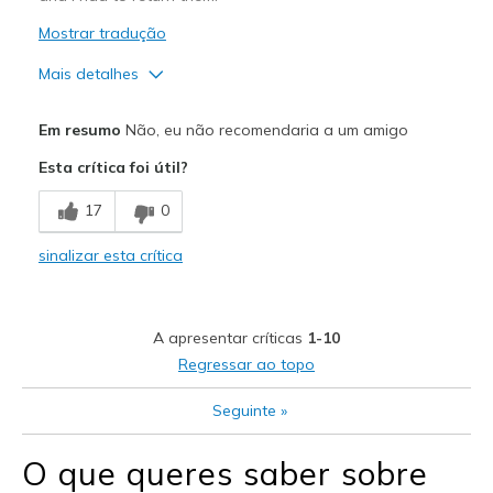
Mostrar tradução
Mais detalhes
Prós
Em resumo
Não, eu não recomendaria a um amigo
Attractive Design
Esta crítica foi útil?
Comfortable
17
0
Durable
sinalizar esta crítica
Stylish
Melhores utilizações
A apresentar críticas
1-10
Casual Wear
Regressar ao topo
Travel
Seguinte
»
Width
Feels too narrow
O que queres saber sobre
Sizing
Feels true to size