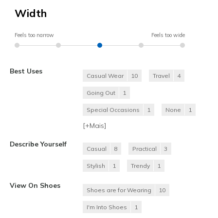
Width
Feels too narrow
Feels too wide
Best Uses
Casual Wear
10
Travel
4
Going Out
1
Special Occasions
1
None
1
[+
Mais
]
Describe Yourself
Casual
8
Practical
3
Stylish
1
Trendy
1
View On Shoes
Shoes are for Wearing
10
I'm Into Shoes
1