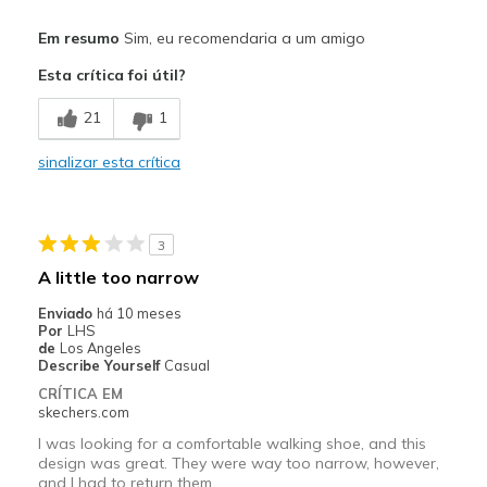
Prós
Em resumo
Sim, eu recomendaria a um amigo
Attractive Design
Esta crítica foi útil?
Melhores utilizações
21
1
Casual Wear
sinalizar esta crítica
Width
Feels too wide
Sizing
Feels true to size
View On Shoes
Shoes are for Wearing
3
A little too narrow
Enviado
há 10 meses
Por
LHS
de
Los Angeles
Describe Yourself
Casual
CRÍTICA EM
skechers.com
I was looking for a comfortable walking shoe, and this
design was great. They were way too narrow, however,
and I had to return them.