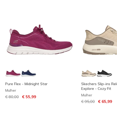
Pure Flex - Midnight Star
Skechers Slip-ins Rel
Explore - Cozy Fit
Mulher
Mulher
Preço com desconto de
para
€ 80,00
€ 55,99
Preço com descont
para
€ 95,00
€ 65,99