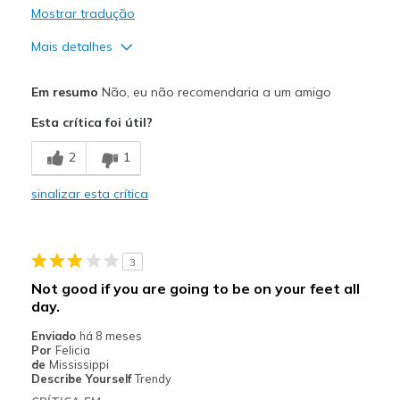
Mostrar tradução
Mais detalhes
Prós
Em resumo
Não, eu não recomendaria a um amigo
Durable
Esta crítica foi útil?
Contras
2
1
Not good if you work on your feet all day.
sinalizar esta crítica
Poor Cushioning
Uncomfortable
3
Melhores utilizações
Not good if you are going to be on your feet all
None
day.
Enviado
há 8 meses
Width
Feels true to width
Por
Felicia
Sizing
de
Mississippi
Feels true to size
Describe Yourself
Trendy
View On Shoes
Shoes are for Wearing