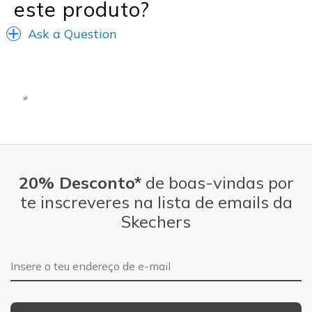
este produto?
View On Shoes
I'm Into Shoes
Ask a Question
20% Desconto*
de boas-vindas por
te inscreveres na lista de emails da
Skechers
Endereço de e-mail