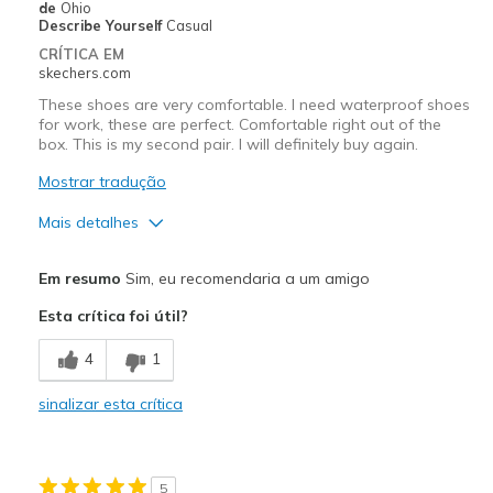
de
Ohio
Describe Yourself
Casual
CRÍTICA EM
skechers.com
These shoes are very comfortable. I need waterproof shoes
for work, these are perfect. Comfortable right out of the
box. This is my second pair. I will definitely buy again.
Mostrar tradução
Mais detalhes
Prós
Em resumo
Sim, eu recomendaria a um amigo
Attractive Design
Esta crítica foi útil?
Breathe Well
4
1
Comfortable
sinalizar esta crítica
Durable
Melhores utilizações
5