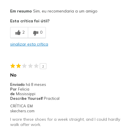
Melhores utilizações
Em resumo
Sim, eu recomendaria a um amigo
Casual Wear
Esta crítica foi útil?
Width
Feels too narrow
2
0
Sizing
Feels true to size
View On Shoes
Shoes are for Wearing
sinalizar esta crítica
2
No
Enviado
há 8 meses
Por
Felicia
de
Mississippi
Describe Yourself
Practical
CRÍTICA EM
skechers.com
I wore these shoes for a week straight, and I could hardly
walk after work.