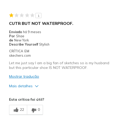
Perfect for all day work wear, very comfortable
1
Stylish
CUTR BUT NOT WATERPROOF.
Melhores utilizações
Enviado
há 9 meses
Por
Shae
Casual Wear
de
New York
Describe Yourself
Stylish
Travel
CRÍTICA EM
skechers.com
Width
Feels true to width
Let me just say I am a big fan of sketches so is my husband
Sizing
Feels true to size
but this particular shoe IS NOT WATERPROOF.
View On Shoes
Shoes are for Wearing
Mostrar tradução
Mais detalhes
Prós
Esta crítica foi útil?
Attractive Design
22
0
Stylish