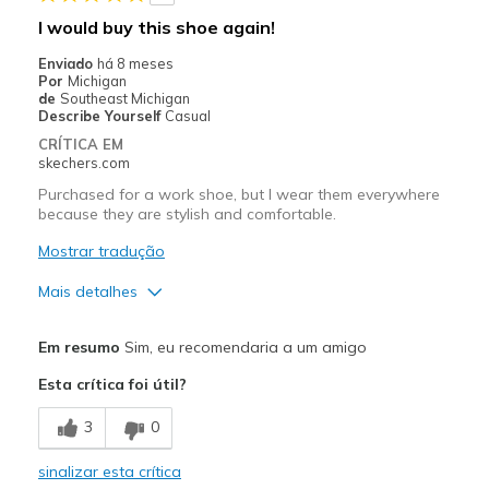
Casual Wear
I would buy this shoe again!
Width
Feels true to width
Enviado
há 8 meses
Por
Michigan
Sizing
Feels true to size
de
Southeast Michigan
View On Shoes
Shoes are for Wearing
Describe Yourself
Casual
CRÍTICA EM
skechers.com
Purchased for a work shoe, but I wear them everywhere
because they are stylish and comfortable.
Mostrar tradução
Mais detalhes
Prós
Em resumo
Sim, eu recomendaria a um amigo
Attractive Design
Esta crítica foi útil?
Breathe Well
3
0
Comfortable
sinalizar esta crítica
Durable