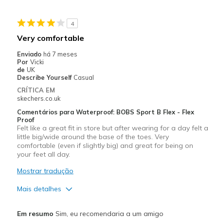
Casual Wear
4
Going Out
Very comfortable
Width
Feels true to width
Enviado
há 7 meses
Por
Vicki
de
UK
Describe Yourself
Casual
CRÍTICA EM
skechers.co.uk
Comentários para Waterproof: BOBS Sport B Flex - Flex
Proof
Felt like a great fit in store but after wearing for a day felt a
little big/wide around the base of the toes. Very
comfortable (even if slightly big) and great for being on
your feet all day.
Mostrar tradução
Mais detalhes
Prós
Em resumo
Sim, eu recomendaria a um amigo