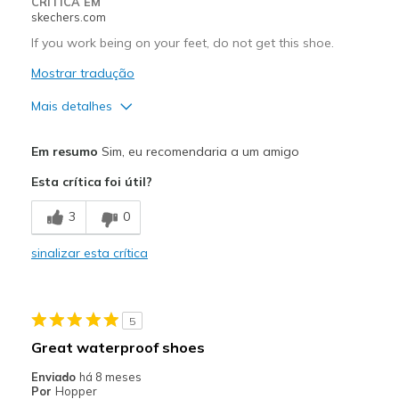
CRÍTICA EM
skechers.com
If you work being on your feet, do not get this shoe.
Mostrar tradução
Mais detalhes
Prós
Em resumo
Sim, eu recomendaria a um amigo
Uncomfortable, it's too hard on the feet
Esta crítica foi útil?
Contras
3
0
Poor Cushioning
sinalizar esta crítica
Melhores utilizações
Work
5
Width
Feels true to width
Great waterproof shoes
Sizing
Feels true to size
Enviado
há 8 meses
View On Shoes
Shoes are for Wearing
Por
Hopper