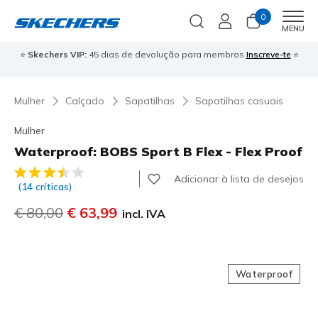
0
Men
MENU
⭐
Skechers VIP:
45 dias de devolução para membros
Inscreve-te
⭐

Mulher
Calçado
Sapatilhas
Sapatilhas casuais
Mulher
Waterproof: BOBS Sport B Flex - Flex Proof
3$3 de 5 – Classificação do cliente
Adicionar à lista de desejos
(14 críticas)
Preço com desconto de
€ 80,00
para
€ 63,99
incl. IVA
Waterproof