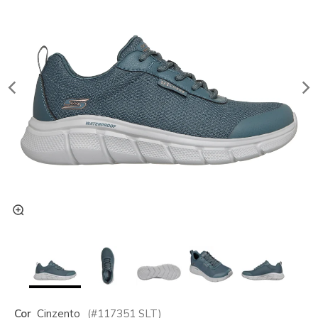
Cor
Cinzento
(#
117351
SLT
)