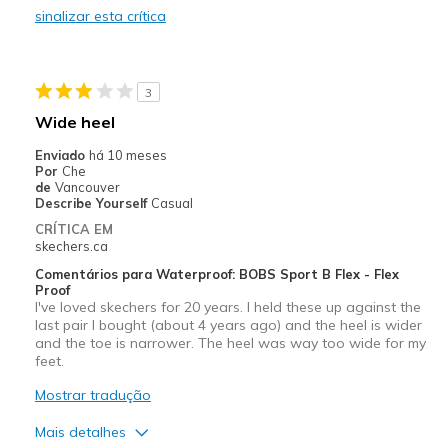
sinalizar esta crítica
Width
Feels too narrow
Sizing
Feels half size too small
3
Wide heel
Enviado
há 10 meses
Por
Che
de
Vancouver
Describe Yourself
Casual
CRÍTICA EM
skechers.ca
Comentários para Waterproof: BOBS Sport B Flex - Flex
Proof
I've loved skechers for 20 years. I held these up against the
last pair I bought (about 4 years ago) and the heel is wider
and the toe is narrower. The heel was way too wide for my
feet.
Mostrar tradução
Mais detalhes