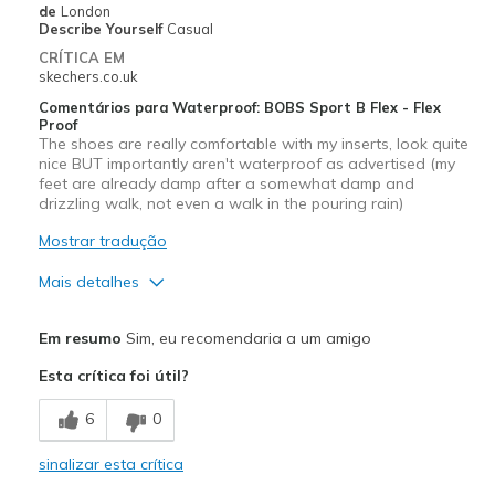
de
London
Describe Yourself
Casual
CRÍTICA EM
skechers.co.uk
Comentários para Waterproof: BOBS Sport B Flex - Flex
Proof
The shoes are really comfortable with my inserts, look quite
nice BUT importantly aren't waterproof as advertised (my
feet are already damp after a somewhat damp and
drizzling walk, not even a walk in the pouring rain)
Mostrar tradução
Mais detalhes
Prós
Em resumo
Sim, eu recomendaria a um amigo
Attractive Design
Esta crítica foi útil?
Contras
6
0
Waterproofing substandard
sinalizar esta crítica
Melhores utilizações