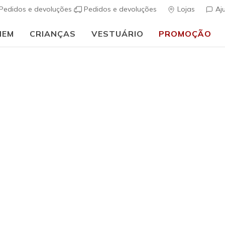
Pedidos e devoluções
Pedidos e devoluções
Lojas
Aj
MEM
CRIANÇAS
VESTUÁRIO
PROMOÇÃO
🎒 Guia de regresso às aulas:
COMPRAR AGORA
s e calções homem
 de 28
Colaboração