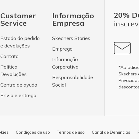
20% D
Customer
Informação
Service
Empresa
inscrev
Estado do pedido
Skechers Stories
e devoluções
Emprego
Contato
Informação
Política
Corporativa
*Ao adici
Devoluções
Skechers
Responsabilidade
Privacida
Centro de ayuda
Social
desconto
Envio e entrega
okies
Condições de uso
Termos de uso
Canal de Denúncias