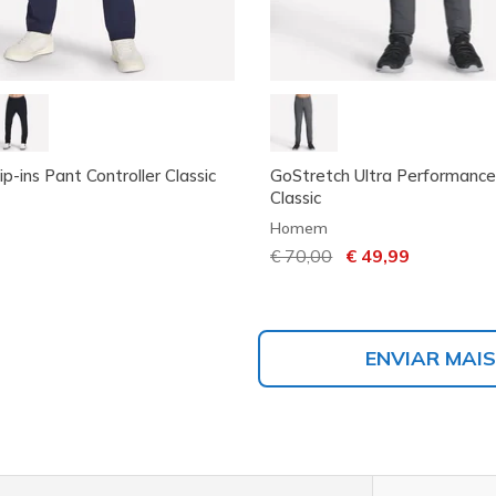
ip-ins Pant Controller Classic
GoStretch Ultra Performanc
Classic
Homem
Preço com desconto de
€ 70,00
para
€ 49,99
ENVIAR MAIS