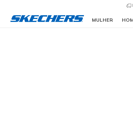
MULHER
HO
Calça
TAMANHO
resultados
COR
PRODUTOS DE VESTUÁRIO
PRODUCT LINE