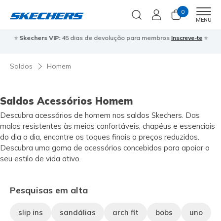
0
Men
MENU
⭐
Skechers VIP:
45 dias de devolução para membros
Inscreve-te
⭐

Saldos
Homem
Saldos Acessórios Homem
Descubra acessórios de homem nos saldos Skechers. Das
malas resistentes às meias confortáveis, chapéus e essenciais
do dia a dia, encontre os toques finais a preços reduzidos.
Descubra uma gama de acessórios concebidos para apoiar o
seu estilo de vida ativo.
Pesquisas em alta
slip ins
sandálias
arch fit
bobs
uno