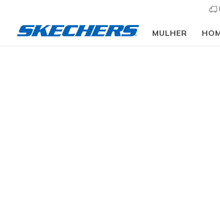
MULHER
HO
Sapat
TAMANHO
As sapatil
opções ca
sapatilhas
GRUPO DE IDADE
BEBÉ
resultados
MENINOS