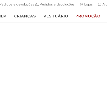
Pedidos e devoluções
Pedidos e devoluções
Lojas
Aj
MEM
CRIANÇAS
VESTUÁRIO
PROMOÇÃO
🎒 Guia de regresso às aulas:
COMPRAR AGORA
ilhas para Menino Skechers
has para menino da Skechers são outro nível! Desde
sapatilhas c
suais
sem atacadores
, temos o par ideal. Perfeitas para combin
 brancas ou coloridas para menino garantem conforto e desemp
 de 133