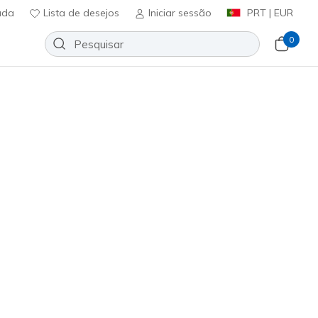
uda
Lista de desejos
Iniciar sessão
PRT | EUR
0
om luzes
para menino a
ar com qualquer look, as nossas
enho a cada passo.
Ordenar por