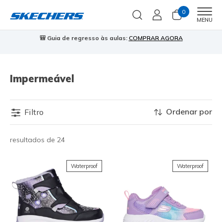
0
Men
MENU
🎒 Guia de regresso às aulas:
COMPRAR AGORA
⭐
Impermeável
Ordenar por
Filtro
resultados de 24
Waterproof
Waterproof