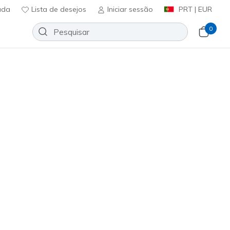
uda
Lista de desejos
Iniciar sessão
PRT | EUR
0
Ordenar por
ais Vendidos
Mais Vendidos