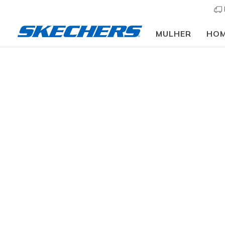
MULHER
HO
Novi
GÉNERO
resultados
TAMANHO
LARGURA
COR