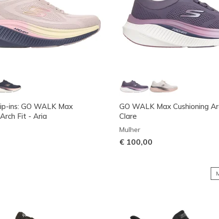
lip-ins: GO WALK Max
GO WALK Max Cushioning Arc
Arch Fit - Aria
Clare
Mulher
€ 100,00
M