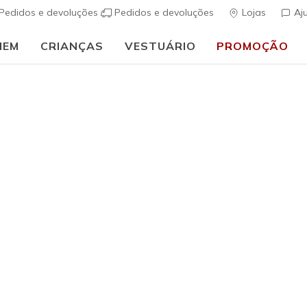
Pedidos e devoluções
Pedidos e devoluções
Lojas
Aj
MEM
CRIANÇAS
VESTUÁRIO
PROMOÇÃO
🎒 Guia de regresso às aulas:
COMPRAR AGORA
dades Mulher
 de 178
M