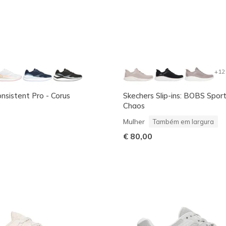
+12
sistent Pro - Corus
Skechers Slip-ins: BOBS Spor
Chaos
Mulher
Também em largura
€ 80,00