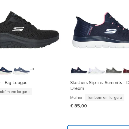
+4
0 - Big League
Skechers Slip-ins: Summits -
Dream
mbém em largura
Mulher
Também em largura
€ 85,00