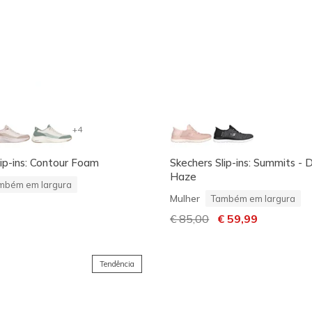
+4
lip-ins: Contour Foam
Skechers Slip-ins: Summits - 
Haze
mbém em largura
Mulher
Também em largura
Preço com desconto de
€ 85,00
para
€ 59,99
Tendência