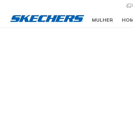
MULHER
HO
Sapat
TAMANHO
Encontre o
largo que 
COR
resultados
PREÇO
CARACTERÍSTICAS