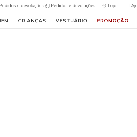
Pedidos e devoluções
Pedidos e devoluções
Lojas
Aj
MEM
CRIANÇAS
VESTUÁRIO
PROMOÇÃO
🎒 Guia de regresso às aulas:
COMPRAR AGORA
ilhas mulher largas
 seu ajuste perfeito e confortável com calçado repleto de estil
proporciona um interior um pouco mais aberto e mais solto em vol
 de 96
Mais Vendidos