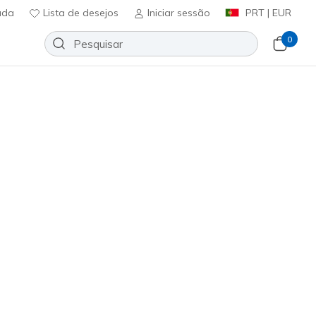
uda
Lista de desejos
Iniciar sessão
PRT | EUR
0
o em tamanhos de ajuste mais
ta de todo o pé.
Ordenar por