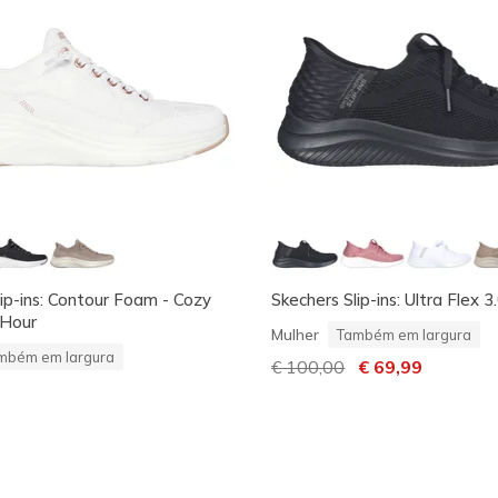
lip-ins: Contour Foam - Cozy
Skechers Slip-ins: Ultra Flex 3.
 Hour
Mulher
Também em largura
mbém em largura
Preço com desconto de
€ 100,00
para
€ 69,99