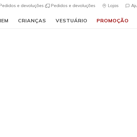
Pedidos e devoluções
Pedidos e devoluções
Lojas
Aj
MEM
CRIANÇAS
VESTUÁRIO
PROMOÇÃO
🎒 Guia de regresso às aulas:
COMPRAR AGORA
s de cima
 de 74