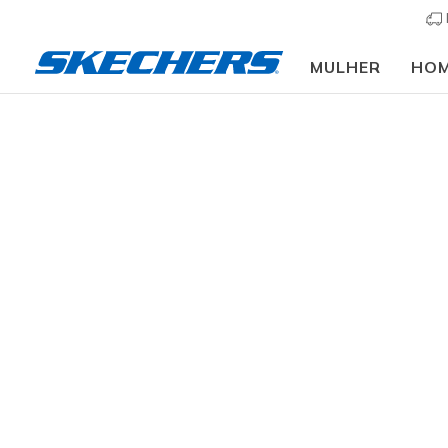
MULHER
HO
Mulher
Vestuário e mais
Parte
TAMANHO
resultados
COR
PREÇO
COLEÇÕES