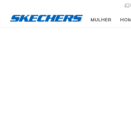
MULHER
HO
Ténis
TAMANHO
Agarra um 
para crian
almofadada
GRUPO DE IDADE
máxima dur
BEBÉ
resultados
MENINOS