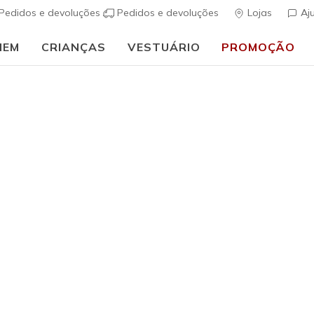
Pedidos e devoluções
Pedidos e devoluções
Lojas
Aj
MEM
CRIANÇAS
VESTUÁRIO
PROMOÇÃO
🎒 Guia de regresso às aulas:
COMPRAR AGORA
 Light Up menina
par de sapatilhas para menina cheias de estilo! As nossas sapat
ças estão disponíveis em várias cores e vão tornar cada passo má
 e sola exterior anti-choque, este é um modelo de calçado para
abilidade. Descobre já as nossas sapatilhas para menina.
 de 42