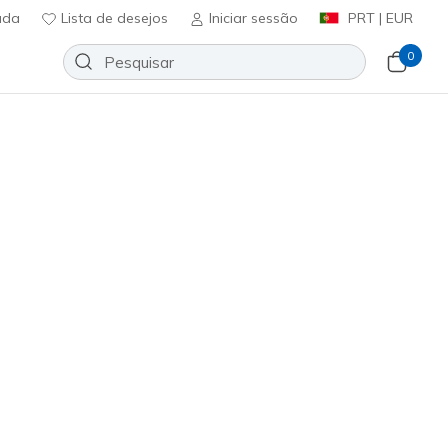
uda
Lista de desejos
Iniciar sessão
PRT | EUR
0
ilhas com luzes para menina
gico. Com sola interior
 menina confortável e com
Ordenar por