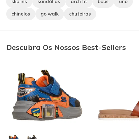
slip ins
sandálias
arch fit
bobs
uno
chinelos
go walk
chuteiras
Descubra Os Nossos Best-Sellers