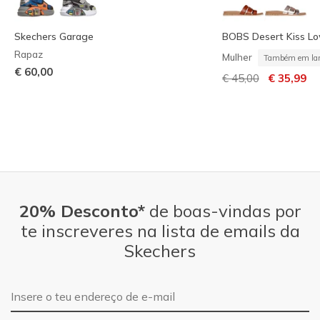
Skechers Garage
BOBS Desert Kiss Lo
Rapaz
Mulher
Também em lar
€ 60,00
Preço com descont
para
€ 45,00
€ 35,99
20% Desconto*
de boas-vindas por
te inscreveres na lista de emails da
Skechers
Endereço de e-mail