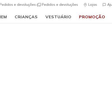
Pedidos e devoluções
Pedidos e devoluções
Lojas
Aj
MEM
CRIANÇAS
VESTUÁRIO
PROMOÇÃO
🎒 Guia de regresso às aulas:
COMPRAR AGORA
tos Casuais para Homem
 teu melhor look com os sapatos casuais para homem da Skeche
a o escritório ou um modelo em castanho para uma cerimónia, te
 vela
a
sapatos de lona
, encontra aqui sapatos e sapatilhas ca
 de 18
Waterproof