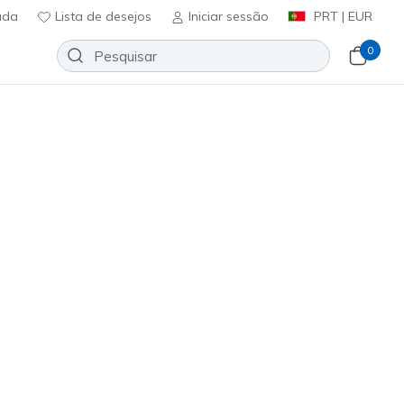
uda
Lista de desejos
Iniciar sessão
PRT | EUR
0
rs. Quer procures uns sapatos
mos tudo o que precisas. De
suais para homem.
Ordenar por
Waterproof