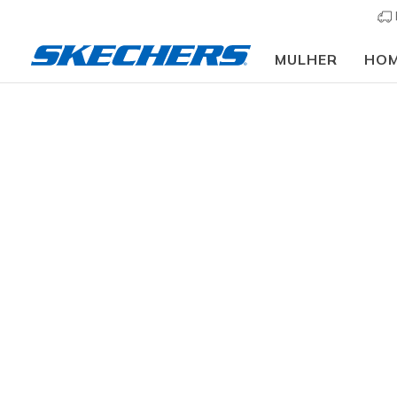
MULHER
HO
Homem
Calçado
Sapa
TAMANHO
Consegue o
pretos par
sapatos de
LARGURA
COR
resultados
PREÇO