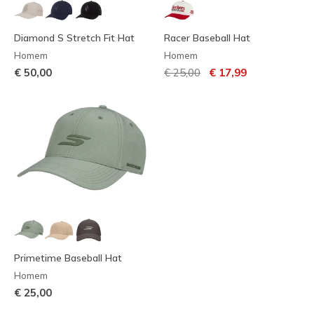
Diamond S Stretch Fit Hat
Racer Baseball Hat
Homem
Homem
Preço com desconto de
para
€ 50,00
€ 25,00
€ 17,99
Primetime Baseball Hat
Homem
€ 25,00