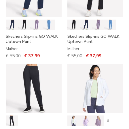
Skechers Slip-ins GO WALK
Skechers Slip-ins GO WALK
Uptown Pant
Uptown Pant
Mulher
Mulher
Preço com desconto de
para
Preço com desconto de
para
€ 55,00
€ 37,99
€ 55,00
€ 37,99
+6