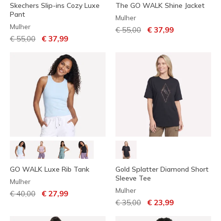
Skechers Slip-ins Cozy Luxe
The GO WALK Shine Jacket
Pant
Mulher
Mulher
Preço com desconto de
para
€ 55,00
€ 37,99
Preço com desconto de
para
€ 55,00
€ 37,99
GO WALK Luxe Rib Tank
Gold Splatter Diamond Short
Sleeve Tee
Mulher
Mulher
Preço com desconto de
para
€ 40,00
€ 27,99
Preço com desconto de
para
€ 35,00
€ 23,99