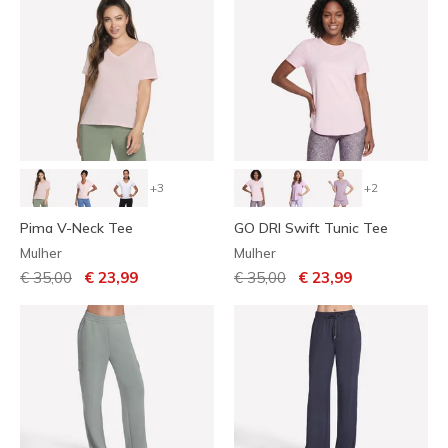
+3
+2
Pima V-Neck Tee
GO DRI Swift Tunic Tee
Mulher
Mulher
Preço com desconto de
para
Preço com desconto de
para
€ 35,00
€ 23,99
€ 35,00
€ 23,99