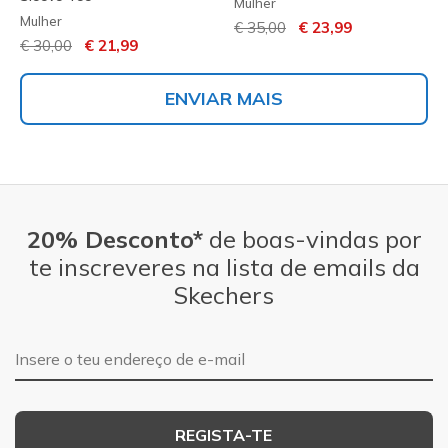
Mulher
Mulher
Preço com desconto de
para
€ 35,00
€ 23,99
Preço com desconto de
para
€ 30,00
€ 21,99
ENVIAR MAIS
20% Desconto*
de boas-vindas por
te inscreveres na lista de emails da
Skechers
Endereço de e-mail
REGISTA-TE