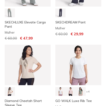
SKECHLUXE Elevate Cargo
SKECHDREAM Pant
Pant
Mulher
Mulher
Preço com desconto de
para
€ 60,00
€ 29,99
Preço com desconto de
para
€ 60,00
€ 47,99
+4
Diamond Cheetah Short
GO WALK Luxe Rib Tee
Sleeve Tee