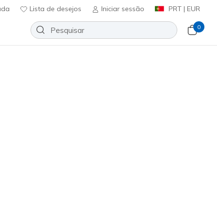
uda
Lista de desejos
Iniciar sessão
PRT | EUR
0
 sapatilhas leves slip-on a
desempenho. Com
tecnologia
as aos passeios de fim de
Ordenar por