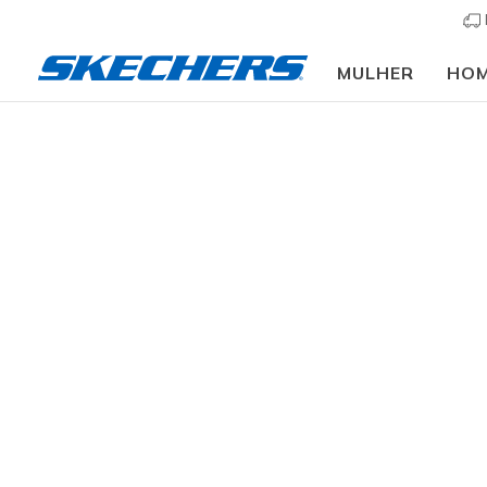
MULHER
HO
Sapa
TAMANHO
Descubra o
modelos c
Arch Fit
e s
LARGURA
semana.
COR
resultados
OCASIÃO