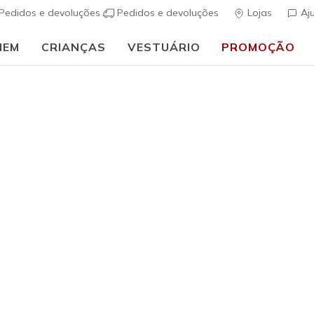
Pedidos e devoluções
Pedidos e devoluções
Lojas
Aj
MEM
CRIANÇAS
VESTUÁRIO
PROMOÇÃO
🎒 Guia de regresso às aulas:
COMPRAR AGORA
tilhas GOWalk Homem
s sapatilhas de caminhada Skechers
GOWalk
para homem. Desde
om atacadores, a gama GOWalk masculina oferece conforto e 
ola Goga Mat para suporte reativo, desde as deslocações diári
 de 23