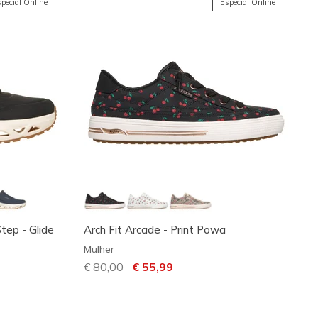
pecial Online
Especial Online
Step - Glide
Arch Fit Arcade - Print Powa
Mulher
Preço com desconto de
€ 80,00
para
€ 55,99