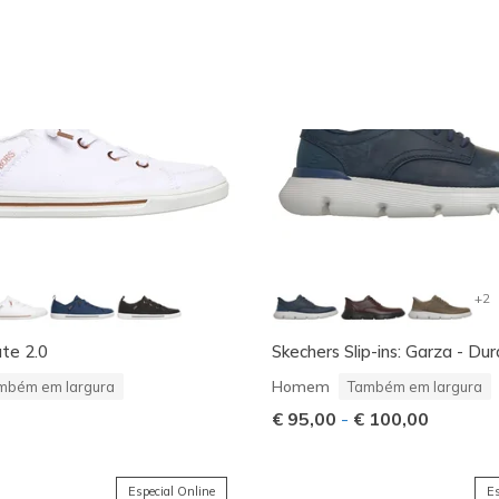
+2
te 2.0
Skechers Slip-ins: Garza - Du
Homem
mbém em largura
Também em largura
€ 95,00
-
€ 100,00
Especial Online
Es