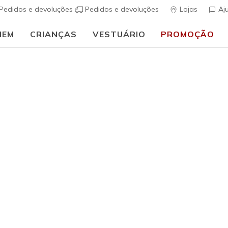
Pedidos e devoluções
Pedidos e devoluções
Lojas
Aj
MEM
CRIANÇAS
VESTUÁRIO
PROMOÇÃO
🎒 Guia de regresso às aulas:
COMPRAR AGORA
Special
cials reúnem uma seleção de estilos Skechers num só lugar. Ma
ente no nosso site e em parceiros premium selecionados para lh
acterísticas mais apreciadas. Descubra
calçado confortável
, s
nologias
Arch Fit
e
Memory Foam
integradas, para que cada pa
 de 40
Especial Online
Es