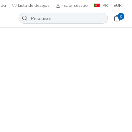
uda
Lista de desejos
Iniciar sessão
PRT | EUR
0
ntivemos estes estilos
e oferecer looks únicos com as
apatilhas,
Slip-Ins
e muito mais,
r o acompanhe de manhã à
Ordenar por
pecial Online
Especial Online