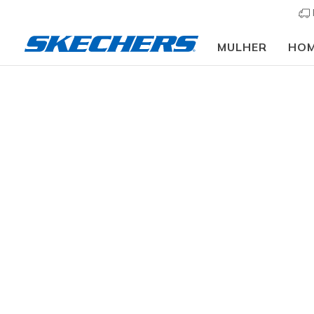
MULHER
HO
Web 
GÉNERO
As Web Spe
exclusivam
nossas car
TAMANHO
com as tec
noite.
GRUPO DE IDADE
resultados
BEBÉ