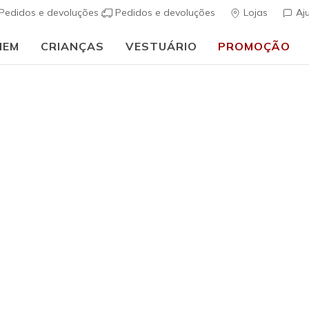
Pedidos e devoluções
Pedidos e devoluções
Lojas
Aj
MEM
CRIANÇAS
VESTUÁRIO
PROMOÇÃO
🎒 Guia de regresso às aulas:
COMPRAR AGORA
ids
 de 96