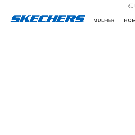
MULHER
HO
Big K
TAMANHO
resultados
GRUPO DE IDADE
MENINOS
JOVEM MENINO