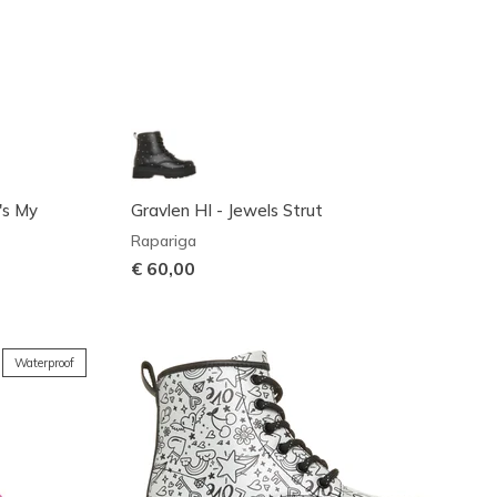
's My
Gravlen HI - Jewels Strut
Rapariga
€ 60,00
Waterproof