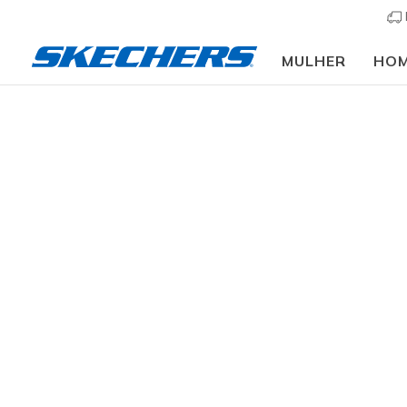
MULHER
HO
Calça
TAMANHO
resultados
COR
PRODUTOS DE VESTUÁRIO
PRODUCT LINE