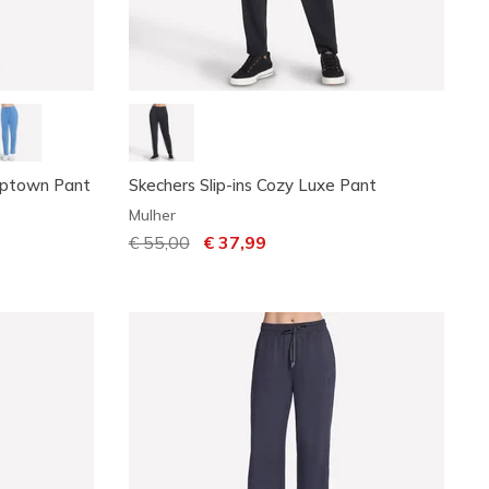
Uptown Pant
Skechers Slip-ins Cozy Luxe Pant
Mulher
Preço com desconto de
€ 55,00
para
€ 37,99