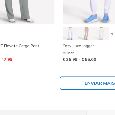
+6
 Elevate Cargo Pant
Cozy Luxe Jogger
Mulher
 desconto de
ra
 47,99
€ 35,99
-
€ 55,00
ENVIAR MAIS