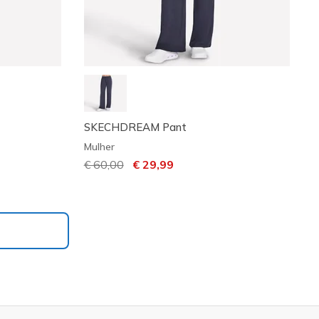
SKECHDREAM Pant
Mulher
Preço com desconto de
€ 60,00
para
€ 29,99