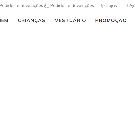
Pedidos e devoluções
Pedidos e devoluções
Lojas
Aj
MEM
CRIANÇAS
VESTUÁRIO
PROMOÇÃO
🎒 Guia de regresso às aulas:
COMPRAR AGORA
s e e calções de mulher
 de 28