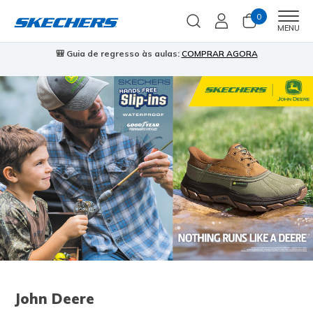
0
Men
MENU
🎒 Guia de regresso às aulas:
COMPRAR AGORA
⭐
John Deere