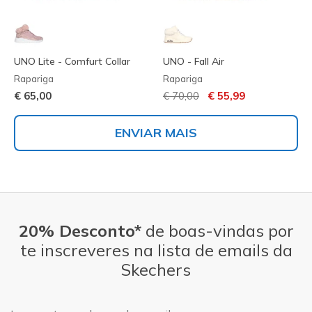
UNO Lite - Comfurt Collar
UNO - Fall Air
Rapariga
Rapariga
Preço com desconto de
para
€ 65,00
€ 70,00
€ 55,99
ENVIAR MAIS
20% Desconto*
de boas-vindas por
te inscreveres na lista de emails da
Skechers
Endereço de e-mail