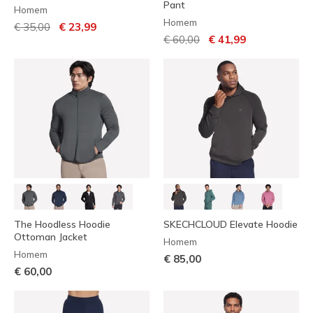
Pant
Homem
Homem
Preço com desconto de
para
€ 35,00
€ 23,99
Preço com desconto de
para
€ 60,00
€ 41,99
The Hoodless Hoodie
SKECHCLOUD Elevate Hoodie
Ottoman Jacket
Homem
Homem
€ 85,00
€ 60,00