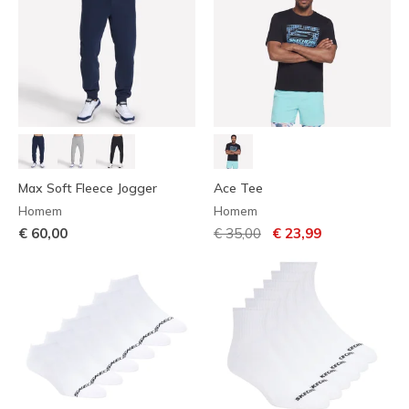
Max Soft Fleece Jogger
Ace Tee
Homem
Homem
Preço com desconto de
para
€ 60,00
€ 35,00
€ 23,99