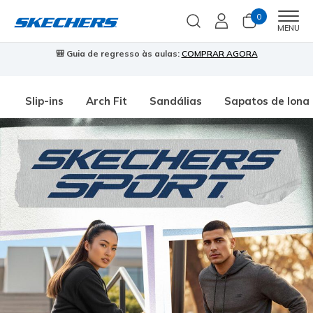
0
Men
MENU
🎒 Guia de regresso às aulas:
COMPRAR AGORA
⭐
Slip-ins
Arch Fit
Sandálias
Sapatos de lona