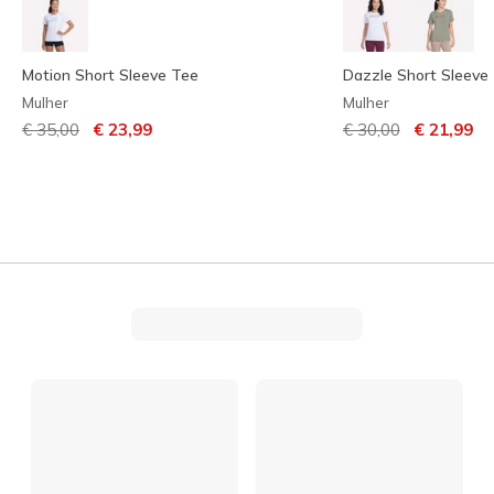
Motion Short Sleeve Tee
Dazzle Short Sleeve
Mulher
Mulher
Preço com desconto de
para
Preço com descont
para
€ 35,00
€ 23,99
€ 30,00
€ 21,99