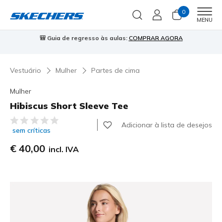
0
Men
MENU
🎒 Guia de regresso às aulas:
COMPRAR AGORA
⭐
Vestuário
Mulher
Partes de cima
Mulher
Hibiscus Short Sleeve Tee
4$2 de 5 – Classificação do cliente
Adicionar à lista de desejos
sem críticas
€ 40,00
incl. IVA