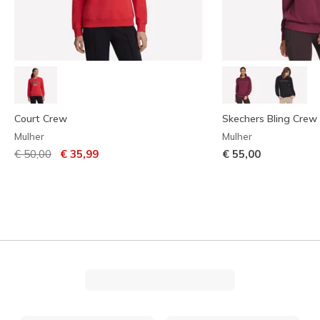
Court Crew
Skechers Bling Crew
Mulher
Mulher
Preço com desconto de
para
€ 50,00
€ 35,99
€ 55,00