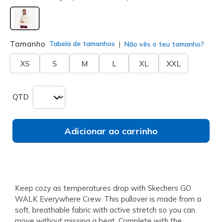
selecionado
Tamanho
Tabela de tamanhos
Não vês o teu tamanho?
XS
S
M
L
XL
XXL
QTD
Adicionar ao carrinho
Keep cozy as temperatures drop with Skechers GO
WALK Everywhere Crew. This pullover is made from a
soft, breathable fabric with active stretch so you can
move without missing a beat. Complete with the