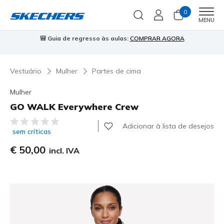
0
Men
MENU
🎒 Guia de regresso às aulas:
COMPRAR AGORA
⭐
Vestuário
Mulher
Partes de cima
Mulher
GO WALK Everywhere Crew
4$1 de 5 – Classificação do cliente
Adicionar à lista de desejos
sem críticas
€ 50,00
incl. IVA