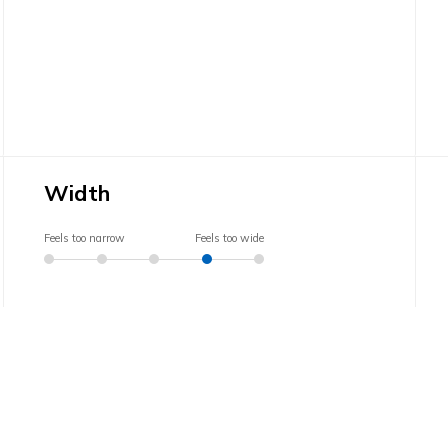
Width
Feels too narrow
Feels too wide