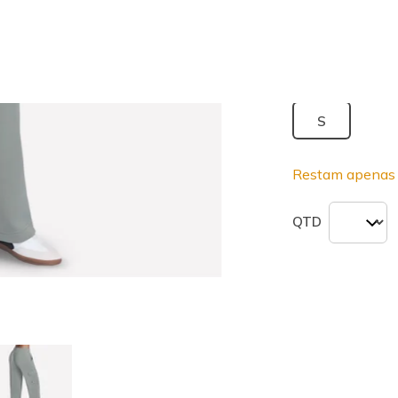
seleciona
Tamanho
Tabel
S
Restam apenas 
QTD