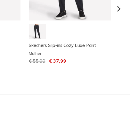
Skechers Slip-ins Cozy Luxe Pant
Skech
Pant
Mulher
Mulher
Preço com desconto de
€ 55,00
para
€ 37,99
€ 37,