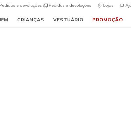
Pedidos e devoluções
Pedidos e devoluções
Lojas
Aj
MEM
CRIANÇAS
VESTUÁRIO
PROMOÇÃO
🎒 Guia de regresso às aulas:
COMPRAR AGORA
Mulher
SKECHLUX
(
4$1 de 5 – Class
Preço co
€ 60,00
p
Cor
Taupe / Aze