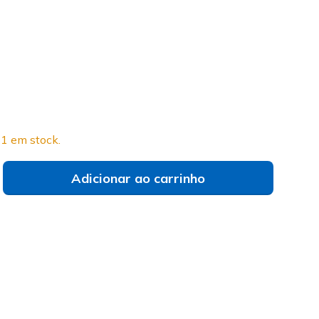
do
a de tamanhos
Não vês o teu tamanho?
1 em stock.
Adicionar ao carrinho