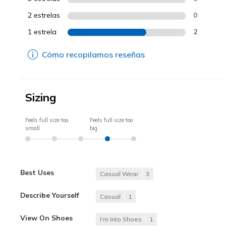
2 estrelas
0
1 estrela
2
Cómo recopilamos reseñas
Sizing
Feels full size too
Feels full size too
small
big
Best Uses
Casual Wear
3
Describe Yourself
Casual
1
View On Shoes
I'm Into Shoes
1