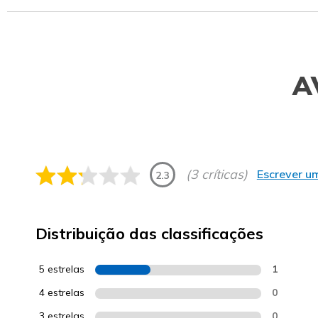
A
(3 críticas)
Escrever um
2.3
Distribuição das classificações
5 estrelas
1
4 estrelas
0
3 estrelas
0