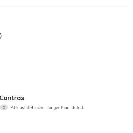
®
Contras
1
At least 3-4 inches longer than stated.