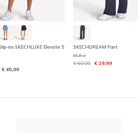
Slip-ins SKECHLUXE Elevate 5
SKECHDREAM Pant
t
Mulher
Preço com desconto de
€ 60,00
para
€ 29,99
-
€ 45,00