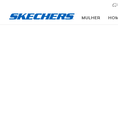
MULHER
HO
Vestuário
Mulher
Partes de baixo