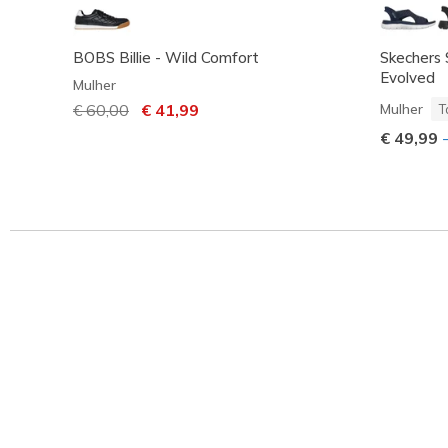
BOBS Billie - Wild Comfort
Skechers 
Evolved
Mulher
Preço com desconto de
€ 60,00
para
€ 41,99
Mulher
T
€ 49,99