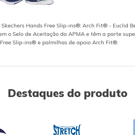
s Skechers Hands Free Slip-ins®: Arch Fit® - Euclid
ram o Selo de Aceitação da APMA e têm a parte super
ree Slip-ins® e palmilhas de apoio Arch Fit®.
Destaques do produto