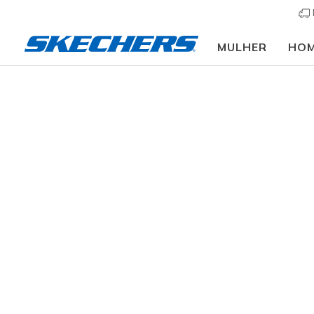
MULHER
HO
Mulher
Calçado
Sandálias