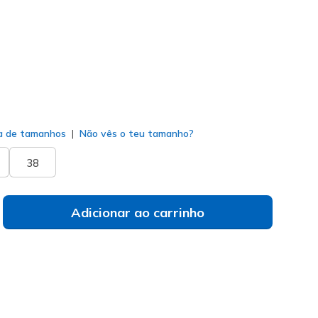
do
a de tamanhos
Não vês o teu tamanho?
38
Adicionar ao carrinho