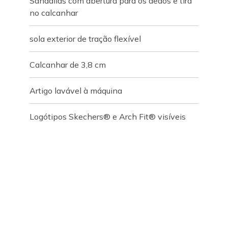
Sandálias com abertura para os dedos e tira
no calcanhar
sola exterior de tração flexível
Calcanhar de 3,8 cm
Artigo lavável à máquina
Logótipos Skechers® e Arch Fit® visíveis