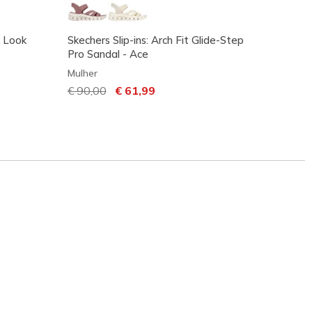
 Look
Skechers Slip-ins: Arch Fit Glide-Step
Arch F
Pro Sandal - Ace
Mulher
Mulher
€ 65,
Preço com desconto de
€ 90,00
para
€ 61,99