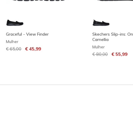
Graceful - View Finder
Skechers Slip-ins: O
Camellia
Mulher
Mulher
Preço com desconto de
para
€ 65,00
€ 45,99
Preço com descont
para
€ 80,00
€ 55,99