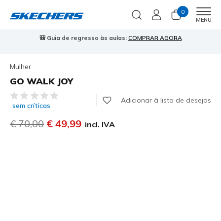
0
Men
MENU
🎒 Guia de regresso às aulas:
COMPRAR AGORA
⭐
Mulher
GO WALK JOY
3$3 de 5 – Classificação do cliente
Adicionar à lista de desejos
sem críticas
Preço com desconto de
€ 70,00
para
€ 49,99
incl. IVA