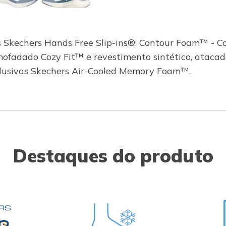
s Skechers Hands Free Slip-ins®: Contour Foam™ - C
mofadado Cozy Fit™ e revestimento sintético, atacad
clusivas Skechers Air-Cooled Memory Foam™.
Destaques do produto