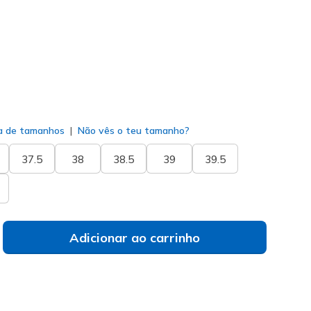
selecionado
a de tamanhos
Não vês o teu tamanho?
37.5
38
38.5
39
39.5
Adicionar ao carrinho