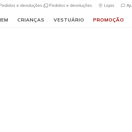
Pedidos e devoluções
Pedidos e devoluções
Lojas
Aj
MEM
CRIANÇAS
VESTUÁRIO
PROMOÇÃO
⭐
Skechers VIP:
45 dias de devolução para membros
Inscreve-te
⭐
ais
Mulher
Mais Vendidos
Skechers 
(
5 de 5 – Classif
€ 90,00
i
Cor
Branco / Azu