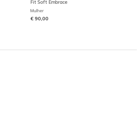
Fit Soft Embrace
Fit Na
Mulher
Mulher
€ 90,00
€ 90,