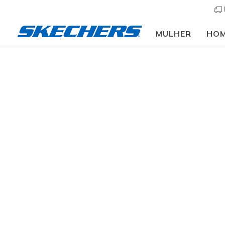
MULHER
HO
Mulher
Calçado
Sapatilhas
Sapatilhas casu