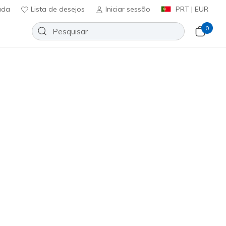
uda
Lista de desejos
Iniciar sessão
PRT | EUR
0
Slip-ins: Contour Foam
Adicionar à lista de desejos
1683 críticas)
icação do cliente
ncl. IVA
l Claro
(#
150404
WLB
)