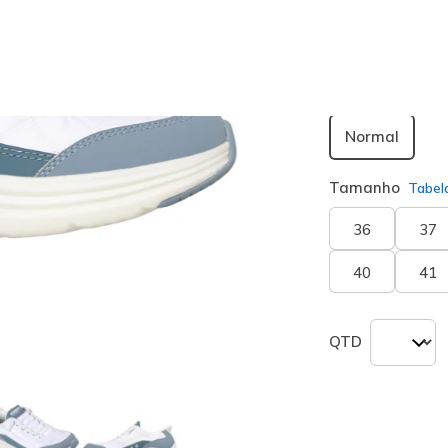
Largura
Normal
Tamanho
Tabel
36
37
40
41
QTD