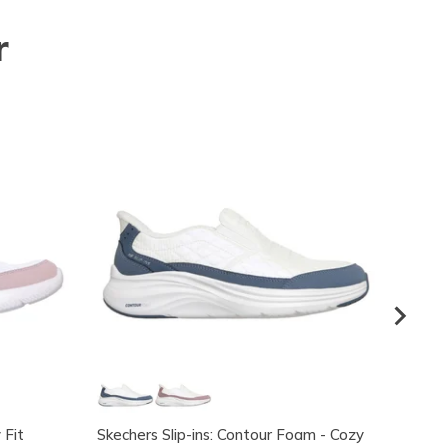
r
 Fit
Skechers Slip-ins: Contour Foam - Cozy
Skeche