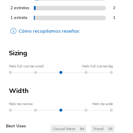
2 estrelas
2
1 estrela
1
Cómo recopilamos reseñas
Sizing
Feels full size too small
Feels full size too big
Width
Feels too narrow
Feels too wide
Best Uses
Casual Wear
84
Travel
39