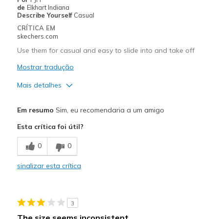
Width
Feels true to width
de
Elkhart Indiana
Describe Yourself
Casual
Sizing
Feels true to size
CRÍTICA EM
View On Shoes
I'm Really Into Shoes
skechers.com
Use them for casual and easy to slide into and take off
Mostrar tradução
Mais detalhes
Prós
Em resumo
Sim, eu recomendaria a um amigo
Comfortable
Esta crítica foi útil?
Melhores utilizações
0
0
Casual Wear
sinalizar esta crítica
Width
Feels true to width
Sizing
Feels true to size
View On Shoes
Shoes are for Wearing
3
The size seems inconsistent