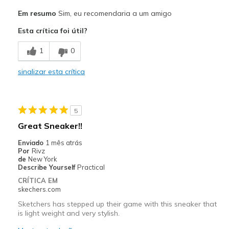
Prós
Em resumo
Sim, eu recomendaria a um amigo
Comfortable
Esta crítica foi útil?
Stylish
1
0
Contras
sinalizar esta crítica
Wear Out Quickly
Melhores utilizações
5
Casual Wear
Great Sneaker!!
Going Out
Enviado
1 mês atrás
Por
Rivz
Width
Feels true to width
de
New York
Describe Yourself
Practical
Sizing
Feels true to size
CRÍTICA EM
View On Shoes
Shoes are for Wearing
skechers.com
Sketchers has stepped up their game with this sneaker that
is light weight and very stylish.