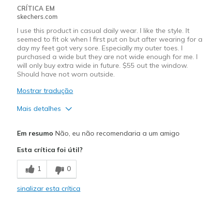
CRÍTICA EM
skechers.com
I use this product in casual daily wear. I like the style. It
seemed to fit ok when I first put on but after wearing for a
day my feet got very sore. Especially my outer toes. I
purchased a wide but they are not wide enough for me. I
will only buy extra wide in future. $55 out the window.
Should have not worn outside.
Mostrar tradução
Mais detalhes
Prós
Em resumo
Não, eu não recomendaria a um amigo
Attractive Design
Esta crítica foi útil?
Breathe Well
1
0
Contras
sinalizar esta crítica
Got a wide but still to tight
Melhores utilizações