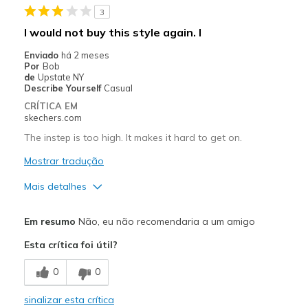
3
Casual Wear
I would not buy this style again. I
Going Out
Enviado
há 2 meses
Por
Bob
Travel
de
Upstate NY
Describe Yourself
Casual
Width
Feels too narrow
CRÍTICA EM
Sizing
Feels half size too small
skechers.com
View On Shoes
Shoes are for Wearing
The instep is too high. It makes it hard to get on.
Mostrar tradução
Mais detalhes
Prós
Em resumo
Não, eu não recomendaria a um amigo
Comfortable
Esta crítica foi útil?
Melhores utilizações
0
0
Casual Wear
sinalizar esta crítica