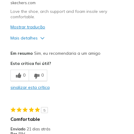
skechers.com
Travel
Love the shoe, arch support and foam insole very
comfortable.
Sizing
Feels true to size
Mostrar tradução
Mais detalhes
Prós
Em resumo
Sim, eu recomendaria a um amigo
Attractive Design
Esta crítica foi útil?
Breathe Well
0
0
Comfortable
sinalizar esta crítica
Melhores utilizações
Casual Wear
5
Going Out
Comfortable
Travel
Enviado
21 dias atrás
Por
PJH