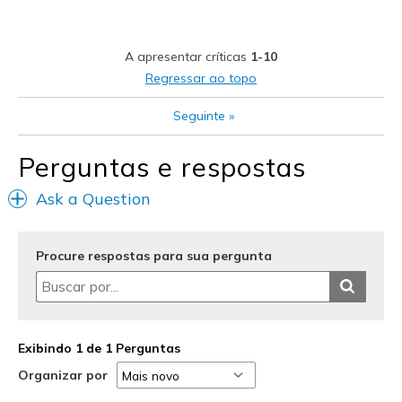
Width
Feels too narrow
Sizing
Feels half size too small
View On Shoes
Shoes are for Wearing
A apresentar críticas
1-10
Regressar ao topo
Seguinte
»
Perguntas e respostas
Ask a Question
Procure respostas para sua pergunta
Exibindo 1 de 1 Perguntas
Organizar por