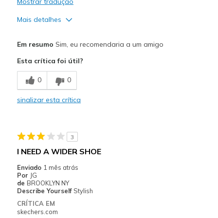
Mostrar tradução
Mais detalhes
Prós
Em resumo
Sim, eu recomendaria a um amigo
Attractive Design
Esta crítica foi útil?
Breathe Well
0
0
Comfortable
sinalizar esta crítica
Stylish
Melhores utilizações
3
Casual Wear
I NEED A WIDER SHOE
Going Out
Enviado
1 mês atrás
Por
JG
Travel
de
BROOKLYN NY
Describe Yourself
Stylish
Width
Feels true to width
CRÍTICA EM
skechers.com
Sizing
Feels true to size