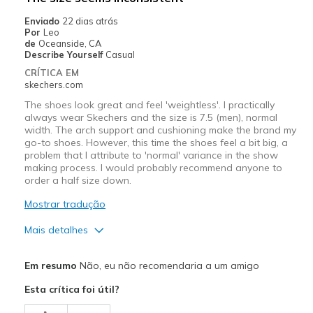
Enviado
22 dias atrás
Por
Leo
de
Oceanside, CA
Describe Yourself
Casual
CRÍTICA EM
skechers.com
The shoes look great and feel 'weightless'. I practically
always wear Skechers and the size is 7.5 (men), normal
width. The arch support and cushioning make the brand my
go-to shoes. However, this time the shoes feel a bit big, a
problem that I attribute to 'normal' variance in the show
making process. I would probably recommend anyone to
order a half size down.
Mostrar tradução
Mais detalhes
Prós
Em resumo
Não, eu não recomendaria a um amigo
Attractive Design
Esta crítica foi útil?
Stylish