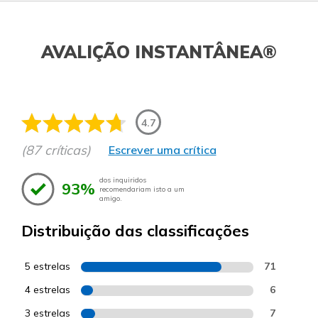
AVALIÇÃO INSTANTÂNEA®
4.7
(87 críticas)
Escrever uma crítica
dos inquiridos
93%
recomendariam isto a um
amigo.
Distribuição das classificações
5 estrelas
71
4 estrelas
6
3 estrelas
7