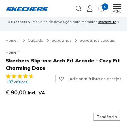
0
Men
MENU
⭐
Skechers VIP:
45 dias de devolução para membros
Inscreve-te
⭐

Homem
Calçado
Sapatilhas
Sapatilhas casuais
Homem
Skechers Slip-ins: Arch Fit Arcade - Cozy Fit
Charming Daze
3$9 de 5 – Classificação do cliente
Adicionar à lista de desejos
(87 críticas)
€ 90,00
incl. IVA
Tendência