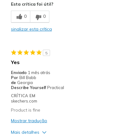
Esta crítica foi útil?
Contras
0
0
Wear Out Quickly
sinalizar esta crítica
Melhores utilizações
Casual Wear
5
Width
Feels true to width
Yes
Sizing
Feels half size too big
Enviado
1 mês atrás
View On Shoes
Shoes are for Wearing
Por
Bill Babb
de
Georgia
Describe Yourself
Practical
CRÍTICA EM
skechers.com
Product is fine
Mostrar tradução
Mais detalhes