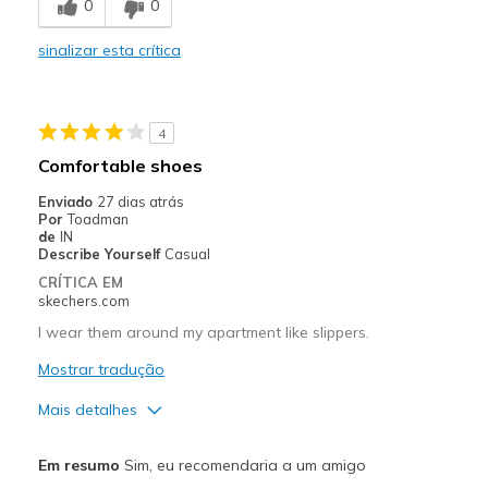
0
0
Melhores utilizações
sinalizar esta crítica
Casual Wear
Width
Feels true to width
4
Sizing
Feels half size too big
Comfortable shoes
View On Shoes
Shoes are for Wearing
Enviado
27 dias atrás
Por
Toadman
de
IN
Describe Yourself
Casual
CRÍTICA EM
skechers.com
I wear them around my apartment like slippers.
Mostrar tradução
Mais detalhes
Prós
Em resumo
Sim, eu recomendaria a um amigo
Comfortable