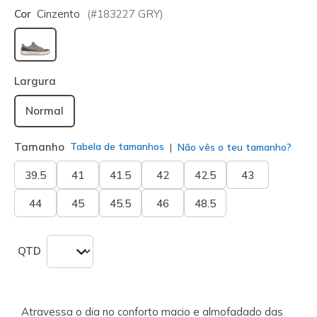
Cor
Cinzento
(#
183227
GRY
)
selecionado
Largura
Normal
Tamanho
Tabela de tamanhos
Não vês o teu tamanho?
39.5
41
41.5
42
42.5
43
44
45
45.5
46
48.5
QTD
Atravessa o dia no conforto macio e almofadado das