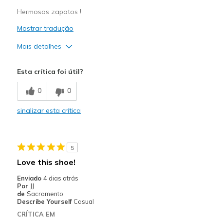
Hermosos zapatos !
Mostrar tradução
Mais detalhes
Prós
Esta crítica foi útil?
Attractive Design
0
0
Breathe Well
sinalizar esta crítica
Comfortable
Durable
5
Stylish
Love this shoe!
Melhores utilizações
Enviado
4 dias atrás
Por
JJ
Going Out
de
Sacramento
Describe Yourself
Casual
Special Occasions
CRÍTICA EM