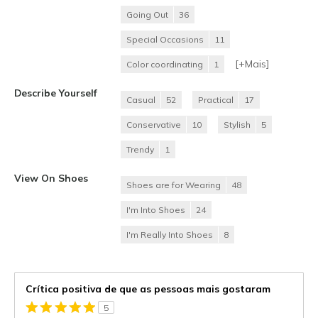
Going Out
36
Special Occasions
11
[+
Mais
]
Color coordinating
1
Describe Yourself
Casual
52
Practical
17
Conservative
10
Stylish
5
Trendy
1
View On Shoes
Shoes are for Wearing
48
I'm Into Shoes
24
I'm Really Into Shoes
8
Crítica positiva de que as pessoas mais gostaram
5