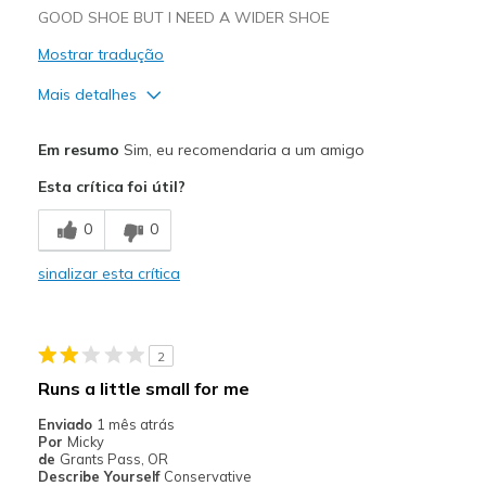
View On Shoes
Shoes are for Wearing
GOOD SHOE BUT I NEED A WIDER SHOE
Mostrar tradução
Mais detalhes
Contras
Em resumo
Sim, eu recomendaria a um amigo
Poor Cushioning
Esta crítica foi útil?
Melhores utilizações
0
0
Casual Wear
sinalizar esta crítica
Width
Feels too narrow
Sizing
Feels true to size
View On Shoes
Shoes are for Wearing
2
Runs a little small for me
Enviado
1 mês atrás
Por
Micky
de
Grants Pass, OR
Describe Yourself
Conservative