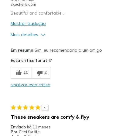
skechers.com
Beautiful and confortable .
Mostrar tradução
Mais detalhes
Prós
Em resumo
Sim, eu recomendaria a um amigo
Attractive Design
Esta crítica foi útil?
Comfortable
10
2
Melhores utilizações
sinalizar esta crítica
Casual Wear
Going Out
5
Width
Feels true to width
These sneakers are comfy & flyy
Sizing
Feels true to size
Enviado
há 11 meses
View On Shoes
Shoes are for Wearing
Por
Chef for life