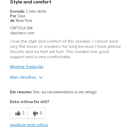
Style and comfort
Enviado
1 mês atrás
Por
Dee
de
New York
CRÍTICA EM
skechers.com
I love the style and comfort of this sneaker. I cannot wear
very flat shoes or sneakers for long because I have plantar
fasciitis and my feet will hurt. This sneaker has good
support and is very comfortable.
Mostrar tradução
Mais detalhes
Prós
Em resumo
Sim, eu recomendaria a um amigo
Attractive Design
Esta crítica foi útil?
Breathe Well
2
0
Comfortable
sinalizar esta crítica
Stylish