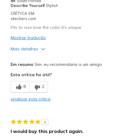
de
South Florida
Describe Yourself
Stylish
CRÍTICA EM
skechers.com
Fits to size love the color it's unique
Mostrar tradução
Mais detalhes
Prós
Em resumo
Sim, eu recomendaria a um amigo
Attractive Design
Esta crítica foi útil?
Breathe Well
8
2
Comfortable
sinalizar esta crítica
Stylish
Contras
5
Need Break In
I would buy this product again.