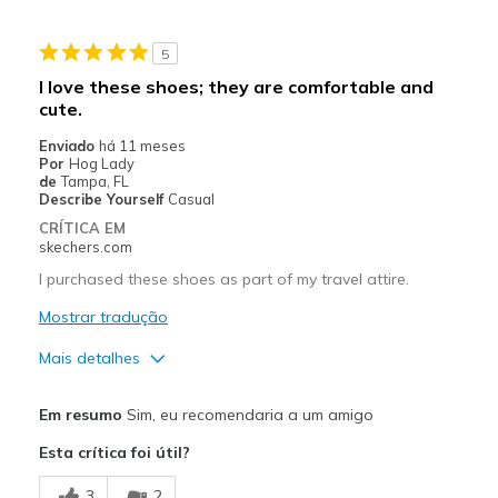
Stylish
5
Melhores utilizações
I love these shoes; they are comfortable and
cute.
Casual Wear
Enviado
há 11 meses
Going Out
Por
Hog Lady
de
Tampa, FL
Special Occasions
Describe Yourself
Casual
CRÍTICA EM
Travel
skechers.com
I purchased these shoes as part of my travel attire.
Width
Feels true to width
Sizing
Feels true to size
Mostrar tradução
View On Shoes
I'm Really Into Shoes
Mais detalhes
Prós
Em resumo
Sim, eu recomendaria a um amigo
Attractive Design
Esta crítica foi útil?
Comfortable
3
2