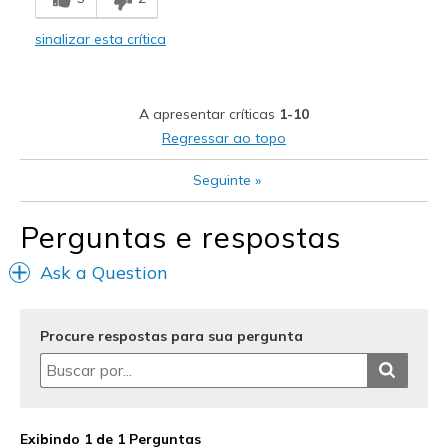
Stylish
sinalizar esta crítica
Melhores utilizações
Casual Wear
A apresentar críticas
1-10
Travel
Regressar ao topo
Width
Feels true to width
Seguinte
»
Sizing
Feels true to size
View On Shoes
Shoes are for Wearing
Perguntas e respostas
Ask a Question
Procure respostas para sua pergunta
Exibindo 1 de 1 Perguntas