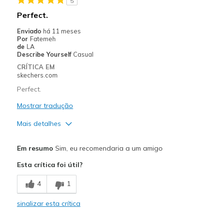
5
Contras
Perfect.
Wear Out Quickly
Enviado
há 11 meses
Por
Fatemeh
Melhores utilizações
de
LA
Describe Yourself
Casual
Casual Wear
CRÍTICA EM
skechers.com
Going Out
Perfect.
Special Occasions
Mostrar tradução
Travel
Mais detalhes
Width
Feels true to width
Prós
Em resumo
Sim, eu recomendaria a um amigo
Sizing
Feels true to size
Attractive Design
View On Shoes
I'm Really Into Shoes
Esta crítica foi útil?
Breathe Well
4
1
Comfortable
sinalizar esta crítica
Durable