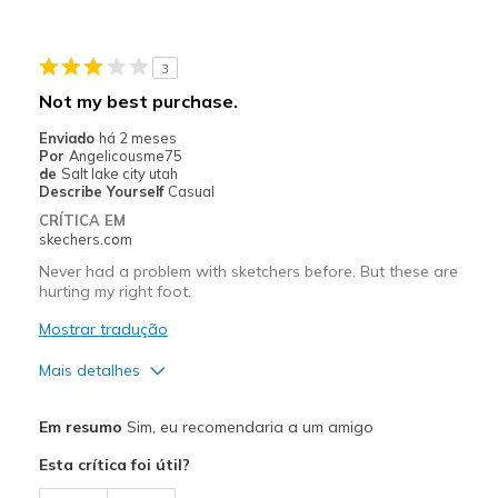
Melhores utilizações
3
Casual Wear
Not my best purchase.
Going Out
Enviado
há 2 meses
Por
Angelicousme75
Travel
de
Salt lake city utah
Describe Yourself
Casual
Width
Feels true to width
CRÍTICA EM
skechers.com
Sizing
Feels true to size
Never had a problem with sketchers before. But these are
hurting my right foot.
Mostrar tradução
Mais detalhes
Prós
Em resumo
Sim, eu recomendaria a um amigo
Defective
Esta crítica foi útil?
Contras