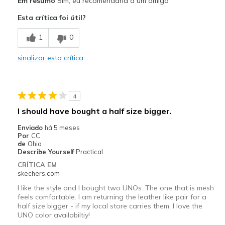
Em resumo
Sim, eu recomendaria a um amigo
Attractive Design
Esta crítica foi útil?
Stylish
1
0
Contras
sinalizar esta crítica
Need Break In
Melhores utilizações
4
Casual Wear
I should have bought a half size bigger.
Width
Feels true to width
Enviado
há 5 meses
Sizing
Feels true to size
Por
CC
de
Ohio
View On Shoes
Shoes are for Wearing
Describe Yourself
Practical
CRÍTICA EM
skechers.com
I like the style and I bought two UNOs. The one that is mesh
feels comfortable. I am returning the leather like pair for a
half size bigger - if my local store carries them. I love the
UNO color availabiltiy!