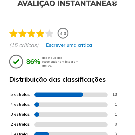
AVALIÇÃO INSTANTÂNEA®
4.0
(15 críticas)
Escrever uma crítica
dos inquiridos
86%
recomendariam isto a um
amigo.
Distribuição das classificações
5 estrelas
10
4 estrelas
1
3 estrelas
1
2 estrelas
0
1 estrela
3