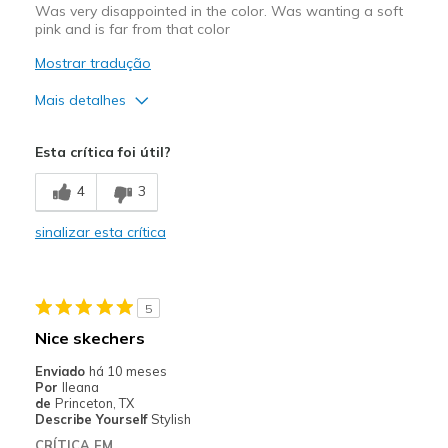
Was very disappointed in the color. Was wanting a soft
pink and is far from that color
Mostrar tradução
Mais detalhes
Contras
Esta crítica foi útil?
Not pink
4
3
sinalizar esta crítica
5
Nice skechers
Enviado
há 10 meses
Por
Ileana
de
Princeton, TX
Describe Yourself
Stylish
CRÍTICA EM