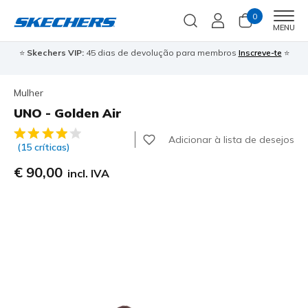
0
Men
MENU
⭐
Skechers VIP:
45 dias de devolução para membros
Inscreve-te
⭐

Mulher
UNO - Golden Air
4$7 de 5 – Classificação do cliente
Adicionar à lista de desejos
(15 críticas)
€ 90,00
incl. IVA