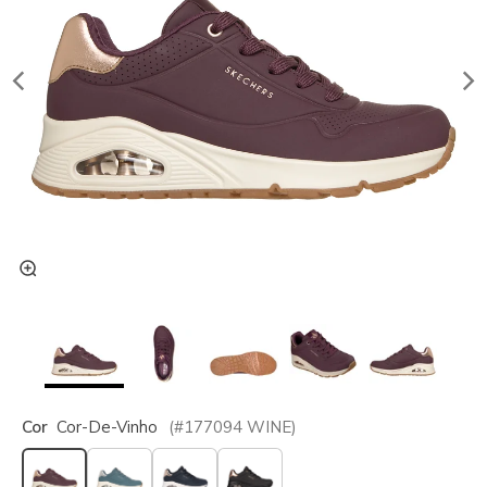
Cor
Cor-De-Vinho
(#
177094
WINE
)