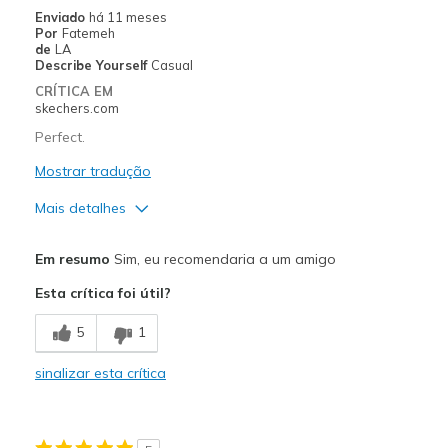
Melhores utilizações
Enviado
há 11 meses
Por
Fatemeh
Casual Wear
de
LA
Describe Yourself
Casual
Going Out
CRÍTICA EM
skechers.com
Width
Feels true to width
Perfect.
Sizing
Feels true to size
View On Shoes
Mostrar tradução
Shoes are for Wearing
Mais detalhes
Prós
Em resumo
Sim, eu recomendaria a um amigo
Attractive Design
Esta crítica foi útil?
Breathe Well
5
1
Comfortable
sinalizar esta crítica
Durable
Stylish