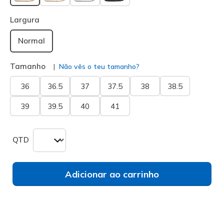
selecionado
Largura
Normal
Tamanho
Não vês o teu tamanho?
36
36.5
37
37.5
38
38.5
39
39.5
40
41
QTD
Adicionar ao carrinho