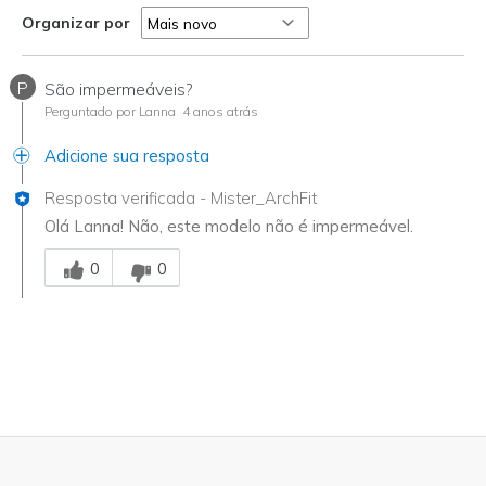
Organizar por
P
São impermeáveis?
Perguntado por Lanna
4 anos atrás
Adicione sua resposta
Resposta verificada
-
Mister_ArchFit
Olá Lanna! Não, este modelo não é impermeável.
Essa resposta foi útil para você
0
0