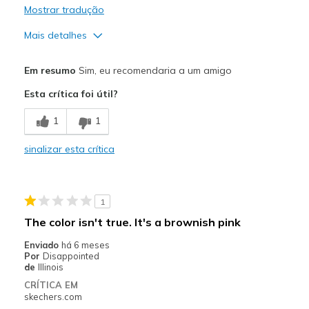
Mostrar tradução
Mais detalhes
Prós
Em resumo
Sim, eu recomendaria a um amigo
Attractive Design
Esta crítica foi útil?
Melhores utilizações
1
1
Casual Wear
sinalizar esta crítica
Width
Feels true to width
Sizing
Feels half size too small
View On Shoes
Shoes are for Wearing
1
The color isn't true. It's a brownish pink
Enviado
há 6 meses
Por
Disappointed
de
Illinois
CRÍTICA EM
skechers.com