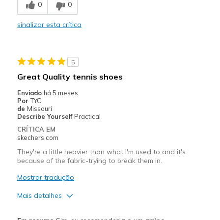
0
0
Hurting my right foot
sinalizar esta crítica
Melhores utilizações
Casual Wear
5
Width
Feels true to width
Great Quality tennis shoes
Sizing
Feels true to size
Enviado
há 5 meses
View On Shoes
Shoes are for Wearing
Por
TYC
de
Missouri
Describe Yourself
Practical
CRÍTICA EM
skechers.com
They're a little heavier than what I'm used to and it's
because of the fabric-trying to break them in.
Mostrar tradução
Mais detalhes
Prós