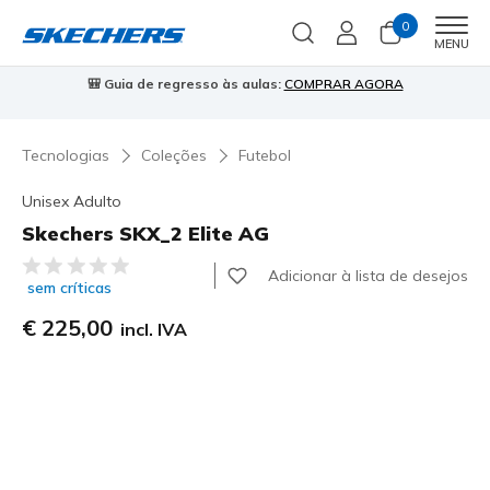
0
Men
MENU
🎒 Guia de regresso às aulas:
COMPRAR AGORA
⭐
Tecnologias
Coleções
Futebol
Unisex Adulto
Skechers SKX_2 Elite AG
5 de 5 – Classificação do cliente
Adicionar à lista de desejos
sem críticas
€ 225,00
incl. IVA