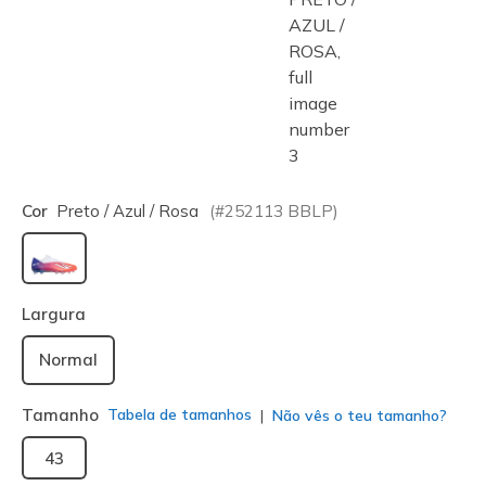
Cor
Preto / Azul / Rosa
(#
252113
BBLP
)
selecionado
Largura
Normal
Tamanho
Tabela de tamanhos
Não vês o teu tamanho?
43