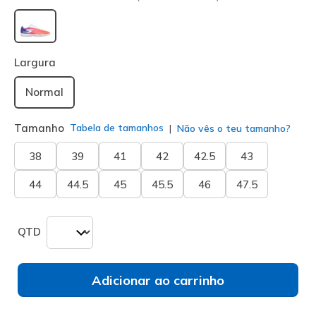
selecionado
Largura
Normal
Tamanho
Tabela de tamanhos
Não vês o teu tamanho?
38
39
41
42
42.5
43
44
44.5
45
45.5
46
47.5
QTD
Adicionar ao carrinho