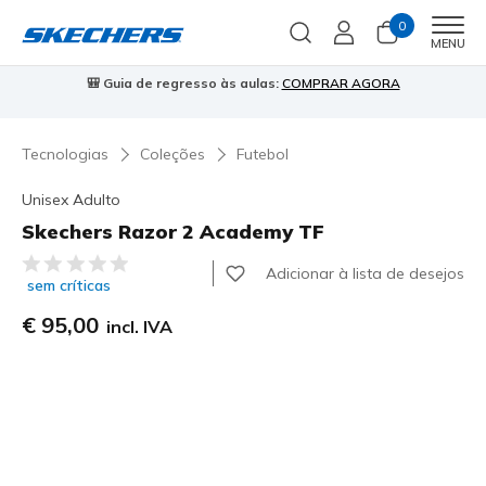
0
Men
MENU
🎒 Guia de regresso às aulas:
COMPRAR AGORA
⭐
Tecnologias
Coleções
Futebol
Unisex Adulto
Skechers Razor 2 Academy TF
4$9 de 5 – Classificação do cliente
Adicionar à lista de desejos
sem críticas
€ 95,00
incl. IVA