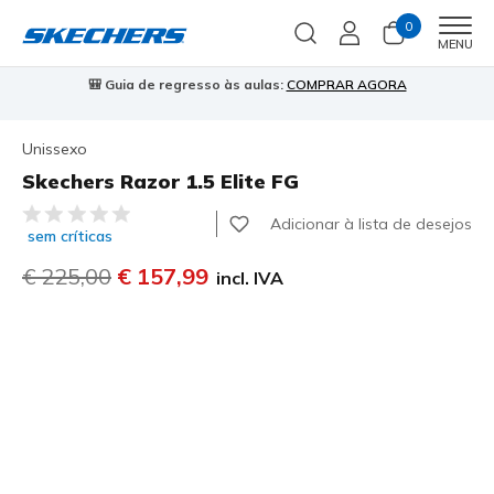
0
Men
MENU
🎒 Guia de regresso às aulas:
COMPRAR AGORA
⭐
Unissexo
Skechers Razor 1.5 Elite FG
5 de 5 – Classificação do cliente
Adicionar à lista de desejos
sem críticas
Preço com desconto de
€ 225,00
para
€ 157,99
incl. IVA