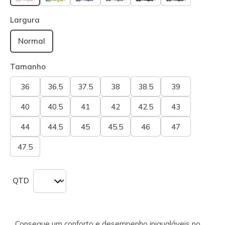
selecionado
Largura
Normal
Tamanho
36
36.5
37.5
38
38.5
39
40
40.5
41
42
42.5
43
44
44.5
45
45.5
46
47
47.5
QTD
Consegue um conforto e desempenho inigualáveis no