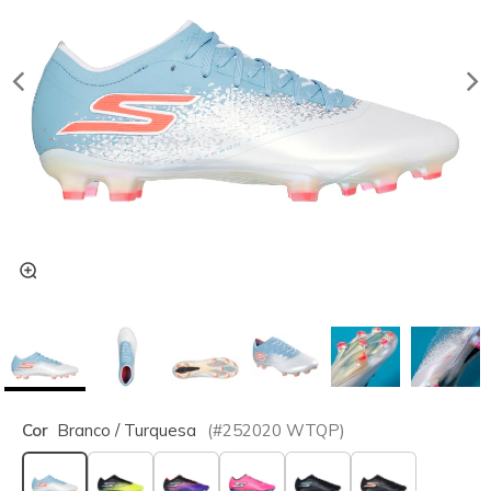
Cor
Branco / Turquesa
(#
252020
WTQP
)