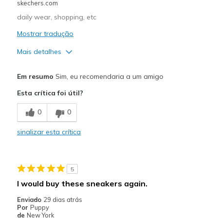
skechers.com
daily wear, shopping, etc
Mostrar tradução
Mais detalhes
Prós
Em resumo
Sim, eu recomendaria a um amigo
Breathe Well
Esta crítica foi útil?
Comfortable
0
0
Durable
sinalizar esta crítica
Melhores utilizações
Casual Wear
5
Going Out
I would buy these sneakers again.
Travel
Enviado
29 dias atrás
Por
Puppy
Width
Feels true to width
de
New York