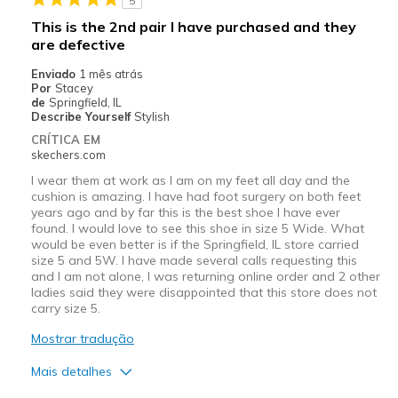
5
Width
Feels true to width
This is the 2nd pair I have purchased and they
Sizing
Feels true to size
are defective
View On Shoes
I'm Really Into Shoes
Enviado
1 mês atrás
Por
Stacey
de
Springfield, IL
Describe Yourself
Stylish
CRÍTICA EM
skechers.com
I wear them at work as I am on my feet all day and the
cushion is amazing. I have had foot surgery on both feet
years ago and by far this is the best shoe I have ever
found. I would love to see this shoe in size 5 Wide. What
would be even better is if the Springfield, IL store carried
size 5 and 5W. I have made several calls requesting this
and I am not alone, I was returning online order and 2 other
ladies said they were disappointed that this store does not
carry size 5.
Mostrar tradução
Mais detalhes