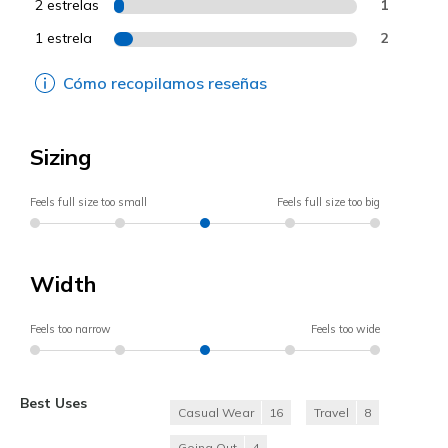
2 estrelas
1
1 estrela
2
Cómo recopilamos reseñas
Sizing
Feels full size too small
Feels full size too big
Width
Feels too narrow
Feels too wide
Best Uses
Casual Wear
16
Travel
8
Going Out
4