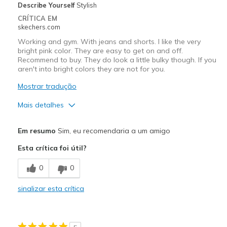
Describe Yourself
Stylish
Sizing
Feels true to size
CRÍTICA EM
View On Shoes
Shoes are for Wearing
skechers.com
Working and gym. With jeans and shorts. I like the very
bright pink color. They are easy to get on and off.
Recommend to buy. They do look a little bulky though. If you
aren't into bright colors they are not for you.
Mostrar tradução
Mais detalhes
Prós
Em resumo
Sim, eu recomendaria a um amigo
Comfortable
Esta crítica foi útil?
Stylish
0
0
Melhores utilizações
sinalizar esta crítica
Casual Wear
Travel