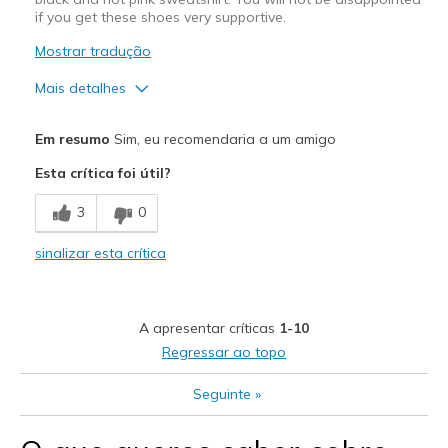
if you get these shoes very supportive.
Mostrar tradução
Mais detalhes
Prós
Em resumo
Sim, eu recomendaria a um amigo
Attractive Design
Esta crítica foi útil?
Breathe Well
3
0
Comfortable
sinalizar esta crítica
Durable
Stylish
A apresentar críticas
1-10
Melhores utilizações
Regressar ao topo
Casual Wear
Seguinte
»
Going Out