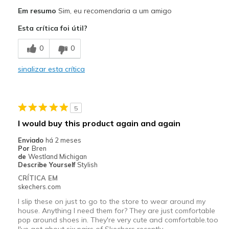
Contras
Em resumo
Sim, eu recomendaria a um amigo
would like to see this shoe in size 5 Wide
Esta crítica foi útil?
Melhores utilizações
0
0
I am on my feet at work
sinalizar esta crítica
Width
Feels true to width
Sizing
Feels true to size
View On Shoes
I'm Really Into Shoes
5
I would buy this product again and again
Enviado
há 2 meses
Por
Bren
de
Westland Michigan
Describe Yourself
Stylish
CRÍTICA EM
skechers.com
I slip these on just to go to the store to wear around my
house. Anything I need them for? They are just comfortable
pop around shoes in. They're very cute and comfortable.too
I've got about six pairs of Skechers recently