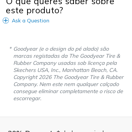
O que queres saber sobre
Travel
este produto?
Width
Feels true to width
Ask a Question
Sizing
Feels true to size
View On Shoes
I'm Really Into Shoes
Goodyear (e o design do pé alado) são
marcas registadas da The Goodyear Tire &
Rubber Company usadas sob licença pela
Skechers USA, Inc., Manhattan Beach, CA.
Copyright 2026 The Goodyear Tire & Rubber
Company. Nem este nem qualquer calçado
consegue eliminar completamente o risco de
escorregar.