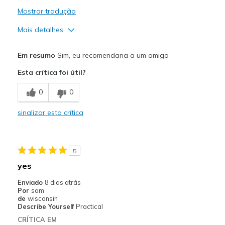
Mostrar tradução
Mais detalhes
Prós
Em resumo
Sim, eu recomendaria a um amigo
Comfortable
Esta crítica foi útil?
Melhores utilizações
0
0
Great for nurses
sinalizar esta crítica
Width
Feels true to width
Sizing
Feels true to size
View On Shoes
I'm Really Into Shoes
5
yes
Enviado
8 dias atrás
Por
sam
de
wisconsin
Describe Yourself
Practical
CRÍTICA EM