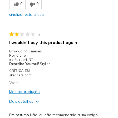
0
0
Comfortable
sinalizar esta crítica
Stylish
Contras
2
Got Hole in Bottom Quickly
I wouldn't buy this product again
Melhores utilizações
Enviado
há 3 meses
Por
Claire
Casual Wear
de
Fairport, NY
Describe Yourself
Stylish
Running
CRÍTICA EM
skechers.com
Travel
Work
Width
Feels true to width
Mostrar tradução
Sizing
Feels true to size
Mais detalhes
View On Shoes
Shoes are for Wearing
Width
Feels too narrow
Em resumo
Não, eu não recomendaria a um amigo
Sizing
Feels half size too big