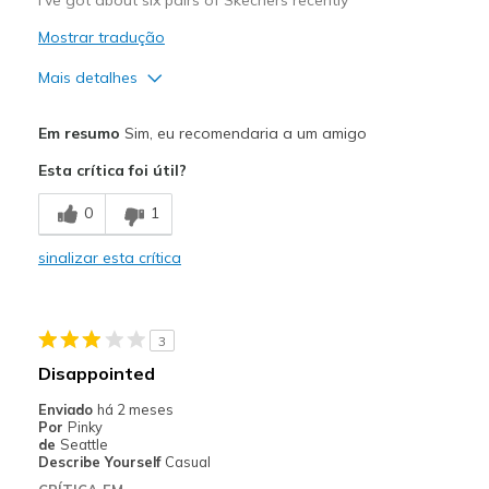
Mostrar tradução
Mais detalhes
Prós
Em resumo
Sim, eu recomendaria a um amigo
Attractive Design
Esta crítica foi útil?
Breathe Well
0
1
Comfortable
sinalizar esta crítica
Durable
Stylish
3
Melhores utilizações
Disappointed
Casual Wear
Enviado
há 2 meses
Por
Pinky
Going Out
de
Seattle
Describe Yourself
Casual
Travel