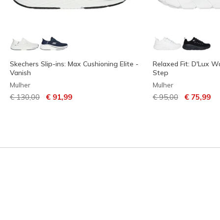
Skechers Slip-ins: Max Cushioning Elite -
Relaxed Fit: D'Lux Wa
Vanish
Step
Mulher
Mulher
Preço com desconto de
para
Preço com descont
para
€ 130,00
€ 91,99
€ 95,00
€ 75,99