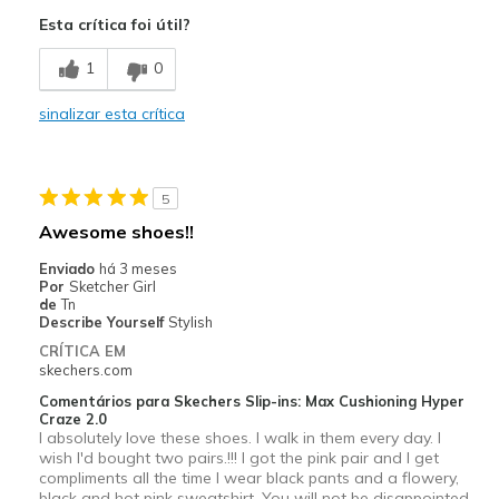
Esta crítica foi útil?
1
0
sinalizar esta crítica
5
Awesome shoes!!
Enviado
há 3 meses
Por
Sketcher Girl
de
Tn
Describe Yourself
Stylish
CRÍTICA EM
skechers.com
Comentários para Skechers Slip-ins: Max Cushioning Hyper
Craze 2.0
I absolutely love these shoes. I walk in them every day. I
wish I'd bought two pairs.!!! I got the pink pair and I get
compliments all the time I wear black pants and a flowery,
black and hot pink sweatshirt. You will not be disappointed