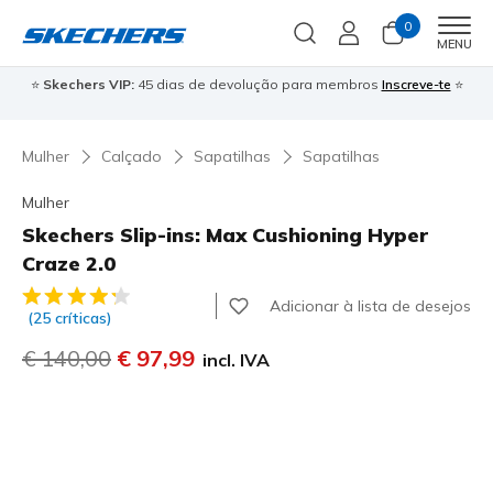
0
Men
MENU
⭐
Skechers VIP:
45 dias de devolução para membros
Inscreve-te
⭐

Mulher
Calçado
Sapatilhas
Sapatilhas
Mulher
Skechers Slip-ins: Max Cushioning Hyper
Craze 2.0
4$6 de 5 – Classificação do cliente
Adicionar à lista de desejos
(25 críticas)
Preço com desconto de
€ 140,00
para
€ 97,99
incl. IVA