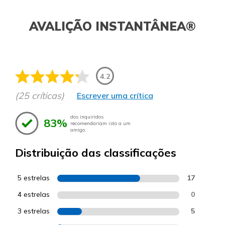
AVALIÇÃO INSTANTÂNEA®
4.2
(25 críticas)
Escrever uma crítica
dos inquiridos
83%
recomendariam isto a um
amigo.
Distribuição das classificações
5 estrelas
17
4 estrelas
0
3 estrelas
5