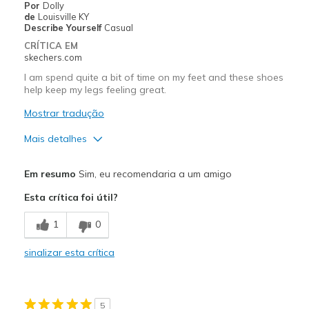
Sizing
Feels half size too big
Por
Dolly
de
Louisville KY
View On Shoes
I'm Really Into Shoes
Describe Yourself
Casual
CRÍTICA EM
skechers.com
I am spend quite a bit of time on my feet and these shoes
help keep my legs feeling great.
Mostrar tradução
Mais detalhes
Prós
Em resumo
Sim, eu recomendaria a um amigo
Attractive Design
Esta crítica foi útil?
Breathe Well
1
0
Comfortable
sinalizar esta crítica
Durable
Stylish
5