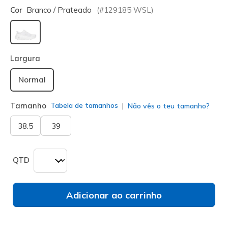
Cor
Branco / Prateado
(#
129185
WSL
)
selecionado
Largura
Normal
Tamanho
Tabela de tamanhos
Não vês o teu tamanho?
38.5
39
QTD
Adicionar ao carrinho