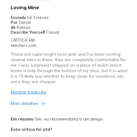
Melhores utilizações
Loving Mine
Casual Wear
Enviado
há 3 meses
Por
Diesel
Going Out
de
Kansas
Describe Yourself
Casual
Special Occasions
CRÍTICA EM
skechers.com
Travel
These are super bright neon pink and I've been running
several miles in them- they are completely comfortable for
Width
Feels true to width
me. I was surprised I stepped on a piece of mulch and it
Sizing
Feels true to size
broke a hole through the bottom of my shoe, but it is what
it is. I'll likely buy another to keep clean for vacations, etc.,
View On Shoes
Shoes are for Wearing
once they are cheaper.
Mostrar tradução
Mais detalhes
Prós
Em resumo
Sim, eu recomendaria a um amigo
Attractive Design
Esta crítica foi útil?
Breathe Well