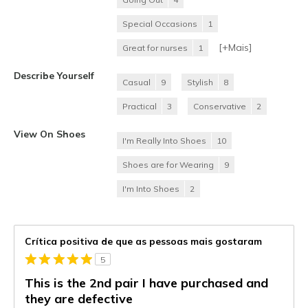
Special Occasions
1
[+
Mais
]
Great for nurses
1
Describe Yourself
Casual
9
Stylish
8
Practical
3
Conservative
2
View On Shoes
I'm Really Into Shoes
10
Shoes are for Wearing
9
I'm Into Shoes
2
Crítica positiva de que as pessoas mais gostaram
5
This is the 2nd pair I have purchased and
they are defective