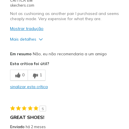
CRÍTICA EM
skechers.com
Width
Feels true to width
Not as cushioning as another pair I purchased and seems
Sizing
Feels true to size
cheaply made. Very expensive for what they are.
View On Shoes
I'm Into Shoes
Mostrar tradução
Mais detalhes
Prós
Em resumo
Não, eu não recomendaria a um amigo
Attractive Design
Esta crítica foi útil?
Contras
0
1
Poor Cushioning
sinalizar esta crítica
Poor Quality
Melhores utilizações
5
Casual Wear
GREAT SHOES!
Width
Feels true to width
Enviado
há 2 meses