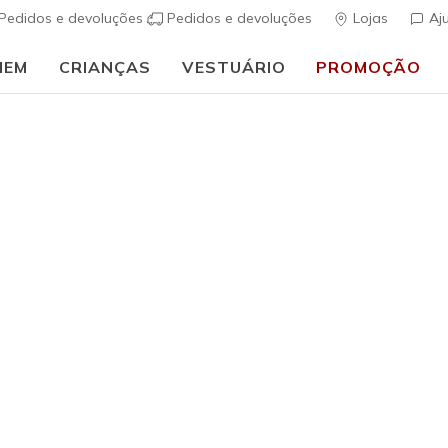
Pedidos e devoluções
Pedidos e devoluções
Lojas
Aj
MEM
CRIANÇAS
VESTUÁRIO
PROMOÇÃO
🎒 Guia de regresso às aulas:
COMPRAR AGORA
Mulher
GO WALK A
(
5 de 5 – Classif
€ 90,00
i
Cor
Preto
(#
12