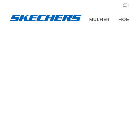
MULHER
HO
Mulher
Calçado
Sapatilhas
Sapatilhas