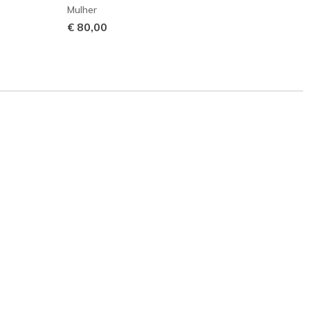
Mulher
€ 140
€ 80,00