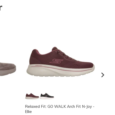
r
Relaxed Fit: GO WALK Arch Fit N-Joy -
Skeche
Ellie
Mulher