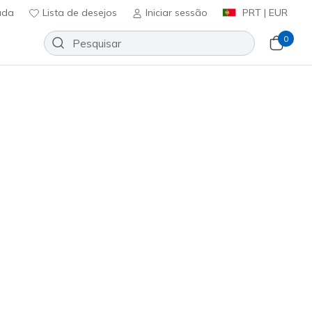
uda
Lista de desejos
Iniciar sessão
PRT | EUR
0
rch Fit 2.0 - Cassy
Adicionar à lista de desejos
114 críticas)
icação do cliente
ncl. IVA
5346
BBK
)