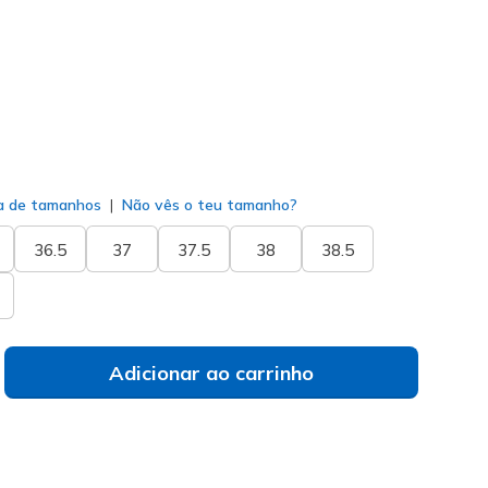
selecionado
a de tamanhos
Não vês o teu tamanho?
36.5
37
37.5
38
38.5
Adicionar ao carrinho