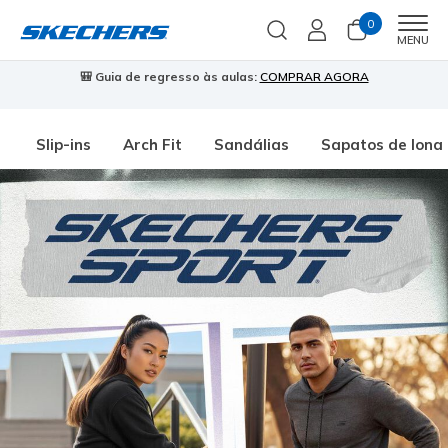
0
Men
MENU
🎒 Guia de regresso às aulas:
COMPRAR AGORA
⭐
Slip-ins
Arch Fit
Sandálias
Sapatos de lona