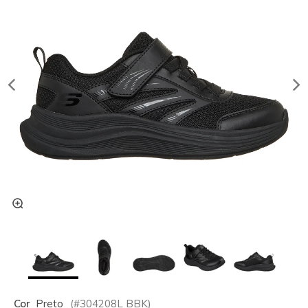
Cor
Preto
(#
304208L
BBK
)