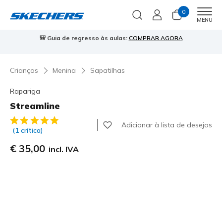
0
Men
MENU
🎒 Guia de regresso às aulas:
COMPRAR AGORA
⭐
Crianças
Menina
Sapatilhas
Rapariga
Streamline
3$9 de 5 – Classificação do cliente
Adicionar à lista de desejos
(1 crítica)
€ 35,00
incl. IVA