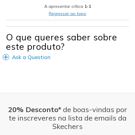
View On Shoes
Shoes are for Wearing
A apresentar crítica
1-1
Regressar ao topo
O que queres saber sobre
este produto?
Ask a Question
20% Desconto*
de boas-vindas por
te inscreveres na lista de emails da
Skechers