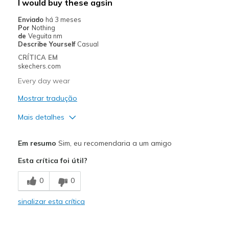
I would buy these agsin
Enviado
há 3 meses
Por
Nothing
de
Veguita nm
Describe Yourself
Casual
CRÍTICA EM
skechers.com
Every day wear
Mostrar tradução
Mais detalhes
Prós
Em resumo
Sim, eu recomendaria a um amigo
Comfortable
Esta crítica foi útil?
Melhores utilizações
0
0
Casual Wear
sinalizar esta crítica
Width
Feels true to width
Sizing
Feels true to size