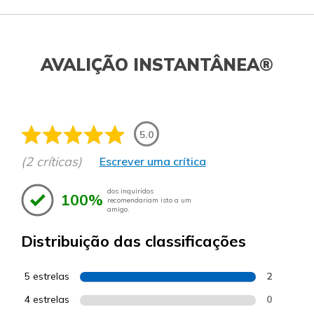
AVALIÇÃO INSTANTÂNEA®
5.0
(2 críticas)
Escrever uma crítica
dos inquiridos
100%
recomendariam isto a um
amigo.
Distribuição das classificações
5 estrelas
2
4 estrelas
0