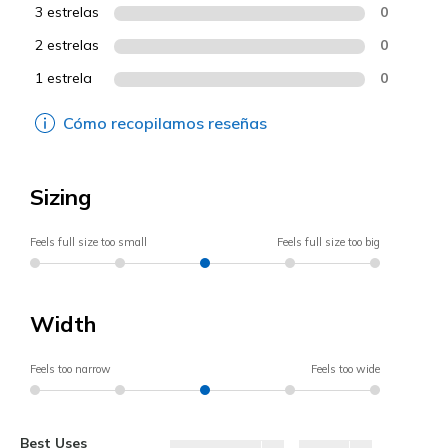
3 estrelas
0
2 estrelas
0
1 estrela
0
Cómo recopilamos reseñas
Sizing
Feels full size too small
Feels full size too big
Width
Feels too narrow
Feels too wide
Best Uses