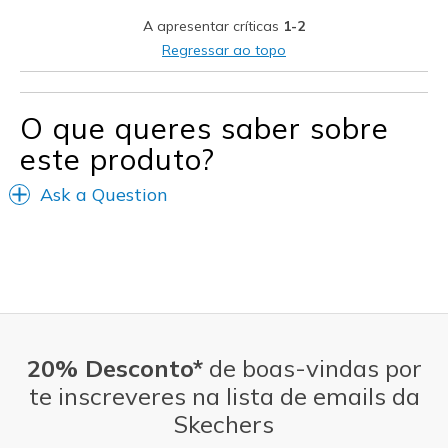
Travel
A apresentar críticas
1-2
Width
Feels true to width
Regressar ao topo
Sizing
Feels true to size
View On Shoes
Shoes are for Wearing
O que queres saber sobre
este produto?
Ask a Question
20% Desconto*
de boas-vindas por
te inscreveres na lista de emails da
Skechers