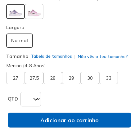
selecionado
Largura
Normal
Tamanho
Tabela de tamanhos
Não vês o teu tamanho?
Menino (4-8 Anos)
27
27.5
28
29
30
33
QTD
Adicionar ao carrinho