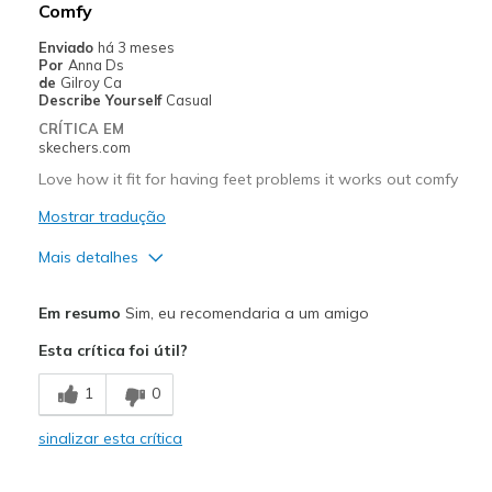
Comfy
Width
Feels true to width
Enviado
há 3 meses
Por
Anna Ds
Sizing
Feels true to size
de
Gilroy Ca
View On Shoes
I'm Really Into Shoes
Describe Yourself
Casual
CRÍTICA EM
skechers.com
Love how it fit for having feet problems it works out comfy
Mostrar tradução
Mais detalhes
Prós
Em resumo
Sim, eu recomendaria a um amigo
Breathe Well
Esta crítica foi útil?
Comfortable
1
0
Melhores utilizações
sinalizar esta crítica
Casual Wear