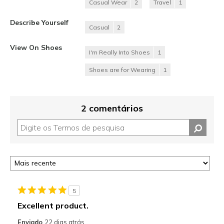
Casual Wear
2
Travel
1
Describe Yourself
Casual
2
View On Shoes
I'm Really Into Shoes
1
Shoes are for Wearing
1
2 comentários
5
Excellent product.
Enviado
22 dias atrás