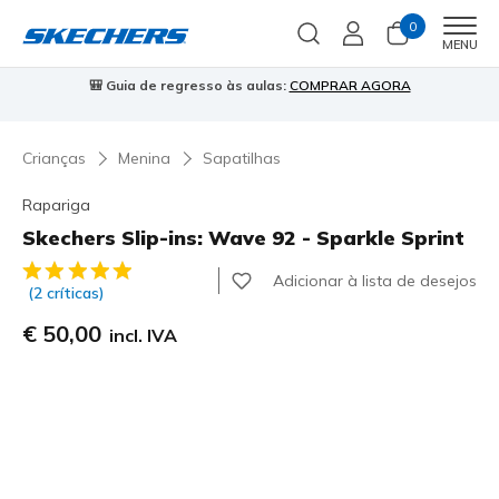
0
Men
MENU
⭐
Skechers VIP:
45 dias de devolução para membros
Inscreve-te
⭐

Crianças
Menina
Sapatilhas
Rapariga
Skechers Slip-ins: Wave 92 - Sparkle Sprint
5 de 5 – Classificação do cliente
Adicionar à lista de desejos
(2 críticas)
€ 50,00
incl. IVA