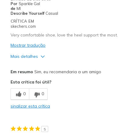
Por
Sparkle Gal
de
MI
Describe Yourself
Casual
CRÍTICA EM
skechers.com
Very comfortable shoe, love the heel support the most.
Mostrar tradução
Mais detalhes
Prós
Em resumo
Sim, eu recomendaria a um amigo
Attractive Design
Esta crítica foi útil?
Breathe Well
0
0
Comfortable
sinalizar esta crítica
Stylish
Melhores utilizações
5
Casual Wear