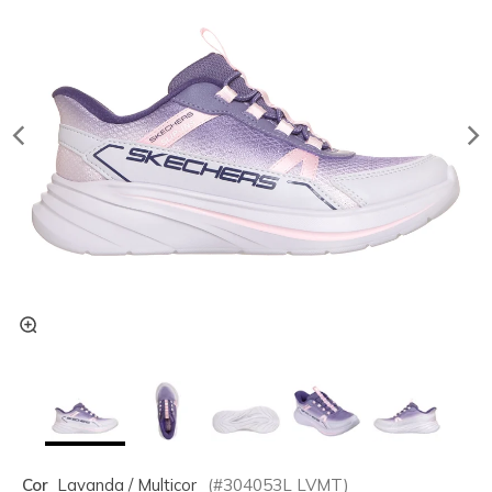
Cor
Lavanda / Multicor
(#
304053L
LVMT
)