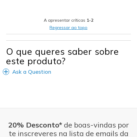
Casual Wear
Travel
A apresentar críticas
1-2
Width
Feels true to width
Regressar ao topo
Sizing
Feels true to size
View On Shoes
Shoes are for Wearing
O que queres saber sobre
este produto?
Ask a Question
20% Desconto*
de boas-vindas por
te inscreveres na lista de emails da