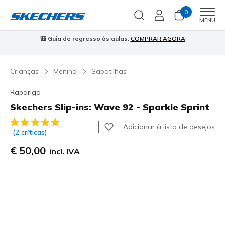
0
Men
MENU
⭐
Skechers VIP:
45 dias de devolução para membros
Inscreve-te
⭐

Crianças
Menina
Sapatilhas
Rapariga
Skechers Slip-ins: Wave 92 - Sparkle Sprint
5 de 5 – Classificação do cliente
Adicionar à lista de desejos
(2 críticas)
€ 50,00
incl. IVA