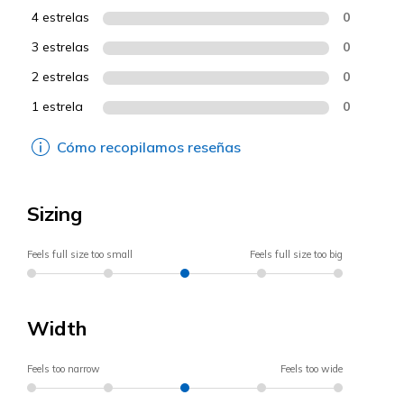
4 estrelas
0
3 estrelas
0
2 estrelas
0
1 estrela
0
Cómo recopilamos reseñas
Sizing
Feels full size too small
Feels full size too big
Width
Feels too narrow
Feels too wide