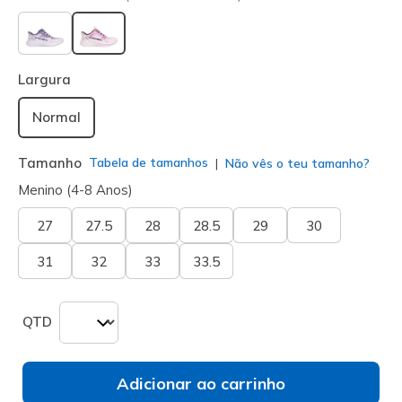
selecionado
Largura
Normal
Tamanho
Tabela de tamanhos
Não vês o teu tamanho?
Menino (4-8 Anos)
27
27.5
28
28.5
29
30
31
32
33
33.5
QTD
Adicionar ao carrinho