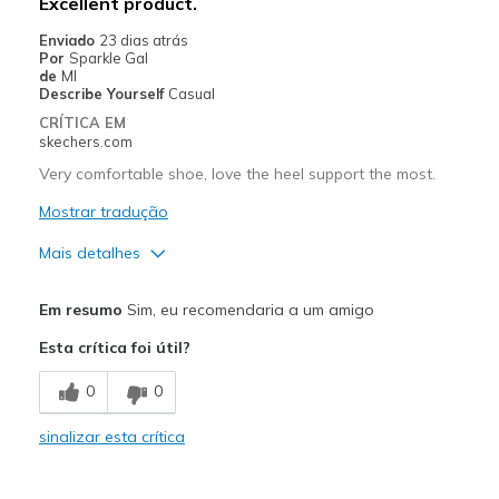
Excellent product.
Enviado
23 dias atrás
Por
Sparkle Gal
de
MI
Describe Yourself
Casual
CRÍTICA EM
skechers.com
Very comfortable shoe, love the heel support the most.
Mostrar tradução
Mais detalhes
Prós
Em resumo
Sim, eu recomendaria a um amigo
Attractive Design
Esta crítica foi útil?
Breathe Well
0
0
Comfortable
sinalizar esta crítica
Stylish