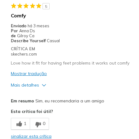
Melhores utilizações
5
Casual Wear
Comfy
Width
Feels true to width
Enviado
há 3 meses
Por
Anna Ds
Sizing
Feels true to size
de
Gilroy Ca
View On Shoes
I'm Really Into Shoes
Describe Yourself
Casual
CRÍTICA EM
skechers.com
Love how it fit for having feet problems it works out comfy
Mostrar tradução
Mais detalhes
Prós
Em resumo
Sim, eu recomendaria a um amigo
Breathe Well
Esta crítica foi útil?
Comfortable
1
0
Melhores utilizações
sinalizar esta crítica