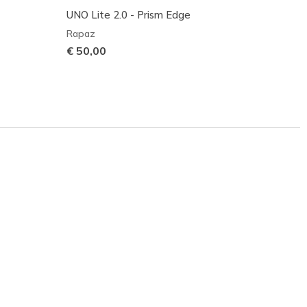
UNO Lite 2.0 - Prism Edge
Skeche
Vista
Rapaz
Rapaz
€ 50,00
€ 60,