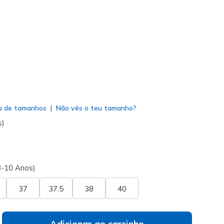
207L
NVY
)
do
a de tamanhos
Não vês o teu tamanho?
s)
8-10 Anos)
37
37.5
38
40
Adicionar ao carrinho