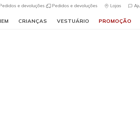
Pedidos e devoluções
Pedidos e devoluções
Lojas
Aj
MEM
CRIANÇAS
VESTUÁRIO
PROMOÇÃO
⭐
Skechers VIP:
45 dias de devolução para membros
Inscreve-te
⭐
Rapaz
Especial Online
Skechers 
Step - Ad
(
4 de 5 – Classif
€ 65,00
i