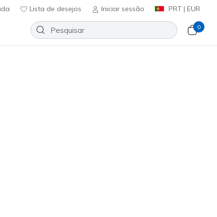
uda
Lista de desejos
Iniciar sessão
PRT | EUR
0
Slip-ins: Max Cushioning Glide-
vert
Adicionar à lista de desejos
7 críticas)
icação do cliente
ncl. IVA