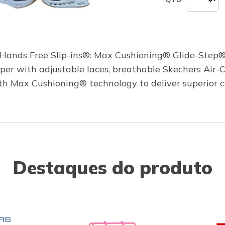
s Hands Free Slip-ins®: Max Cushioning® Glide-Step®
pper with adjustable laces, breathable Skechers Air
h Max Cushioning® technology to deliver superior c
Destaques do produto