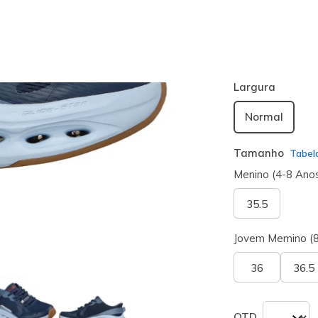
Cor
Navy
(#
404
seleciona
Largura
Normal
Tamanho
Tabel
Menino (4-8 Ano
35.5
Jovem Memino (
36
36.5
QTD