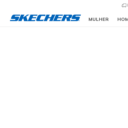
MULHER
HO
Crianças
Menino
Sapatilhas