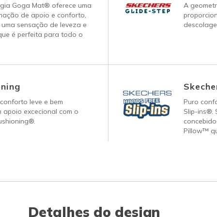
ogia Goga Mat® oferece uma
A geometri
nação de apoio e conforto,
proporcio
 uma sensação de leveza e
descolage
ue é perfeita para todo o
ning
Skecher
conforto leve e bem
Puro conf
 apoio excecional com o
Slip-ins®.
ushioning®.
concebido
Pillow™ q
Detalhes do design