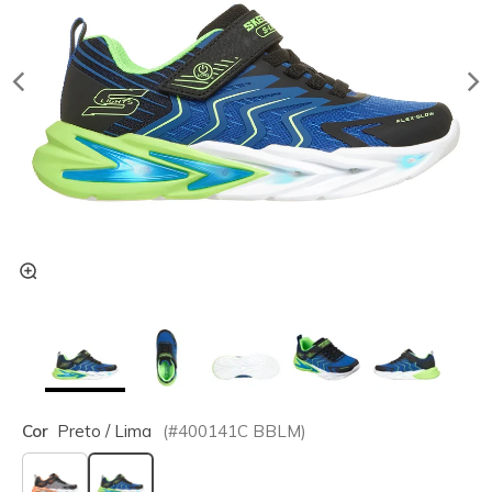
Cor
Preto / Lima
(#
400141C
BBLM
)