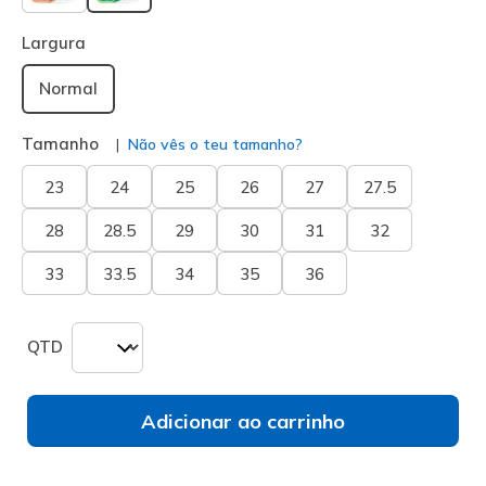
selecionado
Largura
Normal
Tamanho
Não vês o teu tamanho?
23
24
25
26
27
27.5
28
28.5
29
30
31
32
33
33.5
34
35
36
QTD
Adicionar ao carrinho