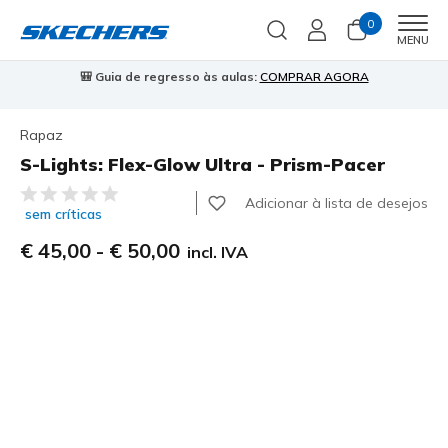
0
Men
MENU
🎒 Guia de regresso às aulas:
COMPRAR AGORA
⭐
Rapaz
S-Lights: Flex-Glow Ultra - Prism-Pacer
5 de 5 – Classificação do cliente
Adicionar à lista de desejos
sem críticas
€ 45,00
-
€ 50,00
incl. IVA