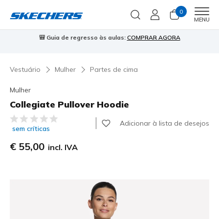
0
Men
MENU
🎒 Guia de regresso às aulas:
COMPRAR AGORA
⭐
Vestuário
Mulher
Partes de cima
Mulher
Collegiate Pullover Hoodie
5 de 5 – Classificação do cliente
Adicionar à lista de desejos
sem críticas
€ 55,00
incl. IVA