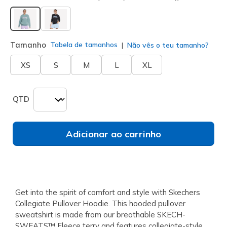
selecionado
Tamanho
Tabela de tamanhos
Não vês o teu tamanho?
XS
S
M
L
XL
QTD
Adicionar ao carrinho
Get into the spirit of comfort and style with Skechers
Collegiate Pullover Hoodie. This hooded pullover
sweatshirt is made from our breathable SKECH-
SWEATS™ Fleece terry and features collegiate-style