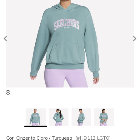
Cor
Cinzento Claro / Turquesa
(#
HD112
LGTQ
)