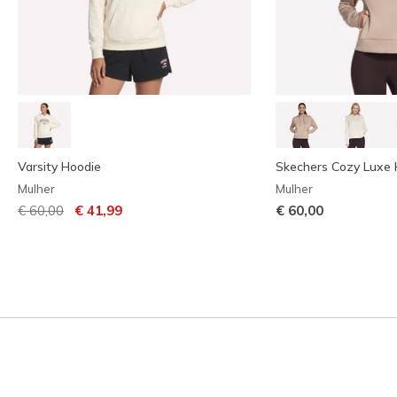
Varsity Hoodie
Skechers Cozy Luxe 
Mulher
Mulher
Preço com desconto de
para
€ 60,00
€ 41,99
€ 60,00