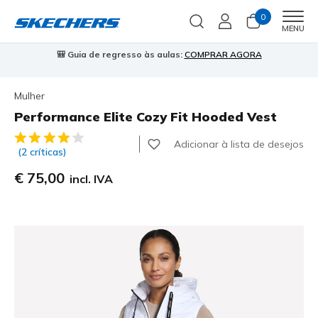
0
Men
MENU
🎒 Guia de regresso às aulas:
COMPRAR AGORA
⭐
Mulher
Performance Elite Cozy Fit Hooded Vest
3$9 de 5 – Classificação do cliente
Adicionar à lista de desejos
(2 críticas)
€ 75,00
incl. IVA