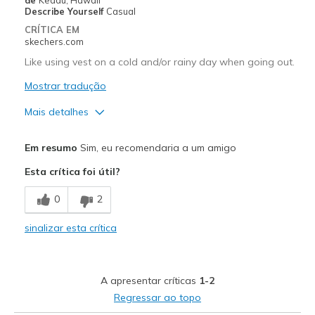
Describe Yourself
Casual
Sizing
Feels true to size
CRÍTICA EM
View On Shoes
I'm Into Shoes
skechers.com
Like using vest on a cold and/or rainy day when going out.
Mostrar tradução
Mais detalhes
Prós
Em resumo
Sim, eu recomendaria a um amigo
nice having a hood to it
Esta crítica foi útil?
Contras
0
2
a little too short from the waistline
sinalizar esta crítica
Melhores utilizações
Going Out
A apresentar críticas
1-2
Width
Feels true to width
Regressar ao topo
Sizing
Feels half size too small