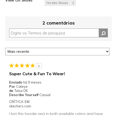
View On Shoes
I'm Into Shoes
1
2 comentários
5
Super Cute & Fun To Wear!
Enviado
há 9 meses
Por
Cateye
de
Tulsa OK
Describe Yourself
Casual
CRÍTICA EM
skechers.com
I bot this hoodie vest in both available colors and have