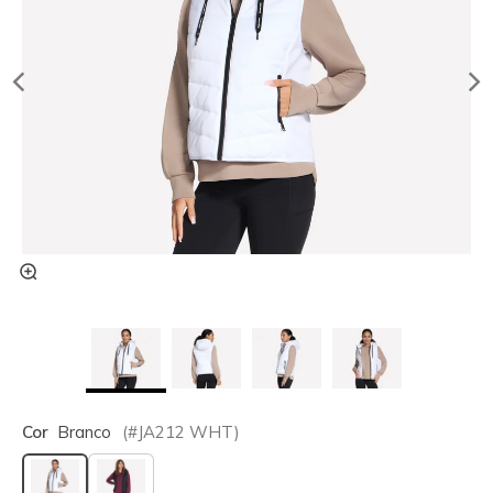
Cor
Branco
(#
JA212
WHT
)