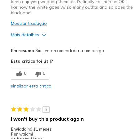
been enjoying wearing them as it's finally Fall here in OK! I
like how the white goes w/ so many outfits and so does the
black one!
Mostrar tradução
Mais detalhes
Prós
Em resumo
Sim, eu recomendaria a um amigo
Attractive Design
Esta crítica foi útil?
Comfortable
0
0
Stylish
sinalizar esta crítica
Warm & Cute!
Melhores utilizações
3
Casual Wear
I won't buy this product again
Travel
Enviado
há 11 meses
Por
waiomi
Width
Feels true to width
de
Keaau, Hawaii