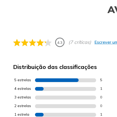
A
(7 críticas)
Escrever um
4.3
Distribuição das classificações
5 estrelas
5
4 estrelas
1
3 estrelas
0
2 estrelas
0
1 estrela
1