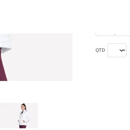
seleciona
Tamanho
Não
XS
S
QTD