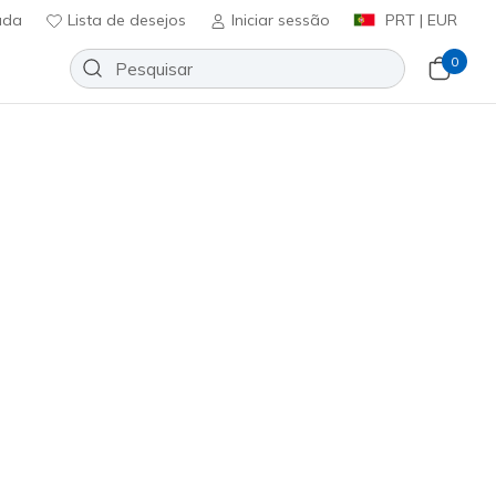
uda
Lista de desejos
Iniciar sessão
PRT | EUR
0
D Shine Jacket
Adicionar à lista de desejos
7 críticas)
icação do cliente
ncl. IVA
A150
WHT
)