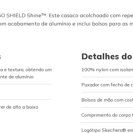
GO SHIELD Shine™. Este casaco acolchoado com repele
om acabamento de alumínio e inclui bolsos para as
s
Detalhes do
 e textura, obtendo um
100% nylon com isolam
nte de alumínio
Puxador com fecho de c
Bolsos de mão com cos
er de alto a baixo
Comprimento do corpo f
Logótipo Skechers® em