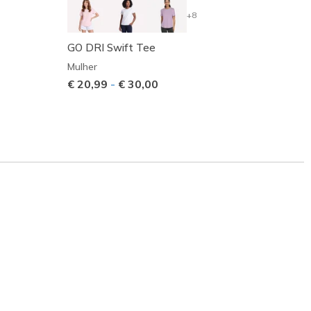
+8
GO DRI Swift Tee
GO WA
Mulher
Mulher
€ 20,99
-
€ 30,00
€ 16,