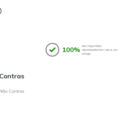
®
dos inquiridos
100%
recomendariam isto a um
amigo.
Contras
Não Contras