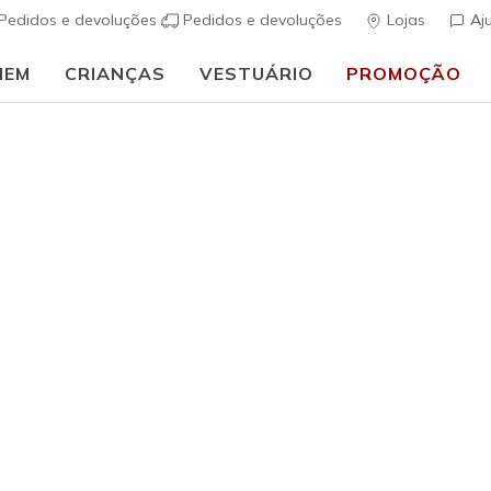
Pedidos e devoluções
Pedidos e devoluções
Lojas
Aj
MEM
CRIANÇAS
VESTUÁRIO
PROMOÇÃO
🎒 Guia de regresso às aulas:
COMPRAR AGORA
Mulher
GO SHIEL
(
5 de 5 – Classif
€ 75,00
i
Cor
Branco
(#
J