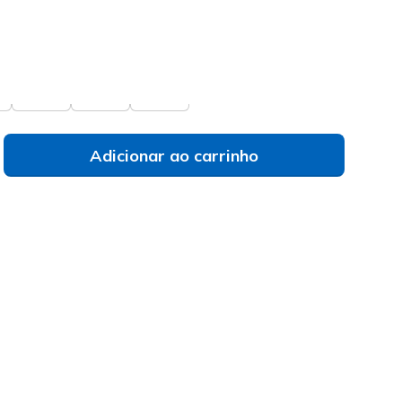
do
 vês o teu tamanho?
M
L
XL
Adicionar ao carrinho