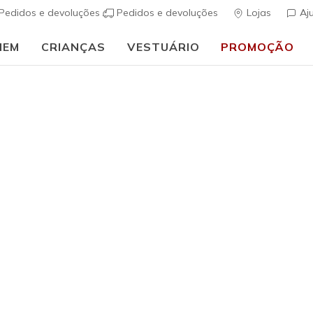
Pedidos e devoluções
Pedidos e devoluções
Lojas
Aj
MEM
CRIANÇAS
VESTUÁRIO
PROMOÇÃO
⭐
Skechers VIP:
45 dias de devolução para membros
Inscreve-te
⭐
Mulher
BOBS Too
(
5 de 5 – Classif
€ 45,00
i
Cor
Camel
(#
33