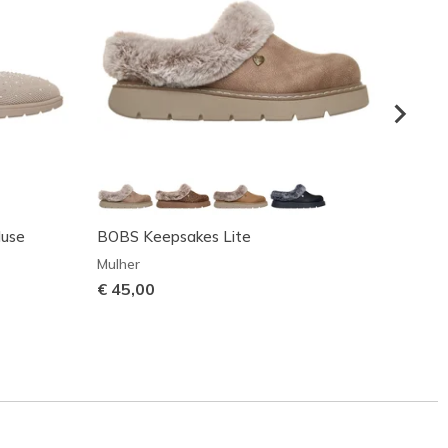
Muse
BOBS Keepsakes Lite
BOBS 
Mulher
Mulher
€ 45,00
€ 45,