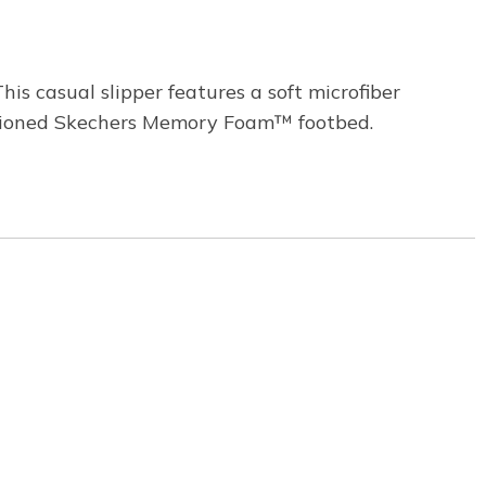
s casual slipper features a soft microfiber
ushioned Skechers Memory Foam™ footbed.