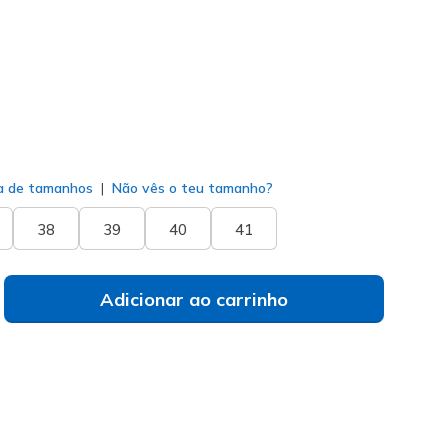
do
a de tamanhos
Não vês o teu tamanho?
38
39
40
41
Adicionar ao carrinho