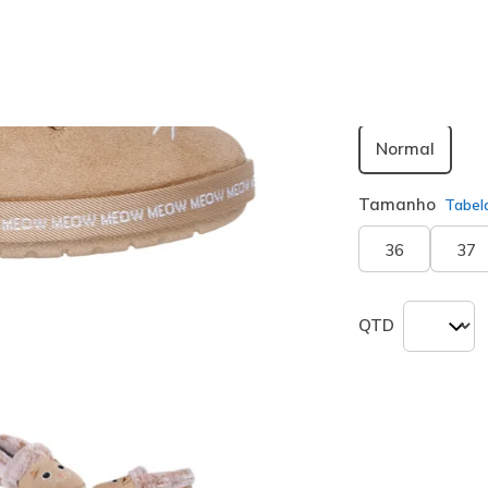
seleciona
Largura
Normal
Tamanho
Tabel
36
37
QTD