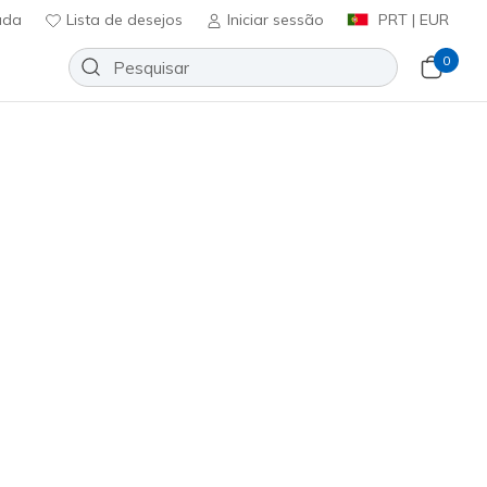
uda
Lista de desejos
Iniciar sessão
PRT | EUR
0
 Cozy - Meow Pajamas
Adicionar à lista de desejos
450 críticas)
icação do cliente
ncl. IVA
355
TAN
)