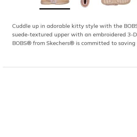
Cuddle up in adorable kitty style with the BOB
suede-textured upper with an embroidered 3-D 
BOBS® from Skechers® is committed to saving th