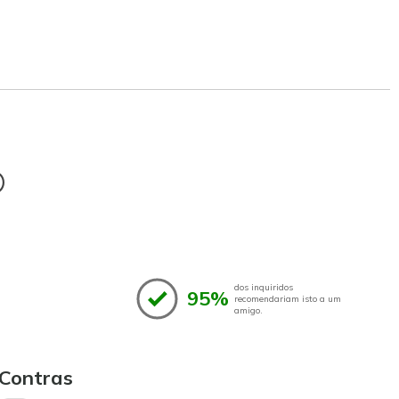
®
dos inquiridos
95%
recomendariam isto a um
amigo.
Contras