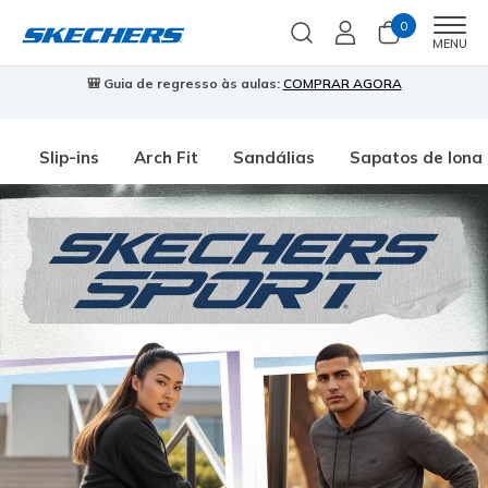
0
Men
MENU
🎒 Guia de regresso às aulas:
COMPRAR AGORA
⭐
Slip-ins
Arch Fit
Sandálias
Sapatos de lona