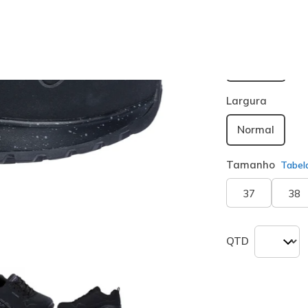
Cor
Preto
(#
17
seleciona
Largura
Normal
Tamanho
Tabel
37
38
QTD