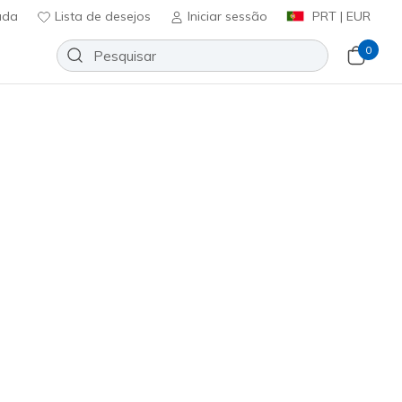
uda
Lista de desejos
Iniciar sessão
PRT | EUR
0
of: UNO Rugged - Spotted
Adicionar à lista de desejos
16 críticas)
ificação do cliente
0
incl. IVA
romoções.