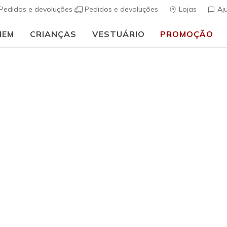
Pedidos e devoluções
Pedidos e devoluções
Lojas
Aj
MEM
CRIANÇAS
VESTUÁRIO
PROMOÇÃO
⭐
Skechers VIP:
45 dias de devolução para membros
Inscreve-te
⭐
ais
Mulher
Waterproof
Waterpro
Terrain
(
4$7 de 5 – Class
€ 100,0
Excluído de p