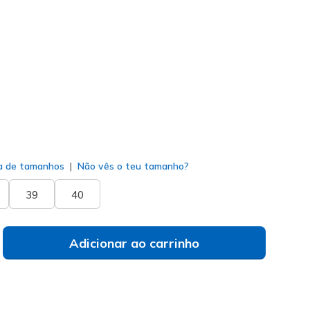
7164
BBK
)
do
a de tamanhos
Não vês o teu tamanho?
39
40
Adicionar ao carrinho