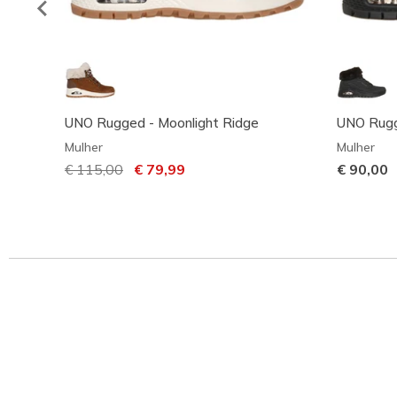
UNO Rugged - Moonlight Ridge
UNO Rugg
Mulher
Mulher
Preço com desconto de
€ 115,00
para
€ 79,99
€ 90,00