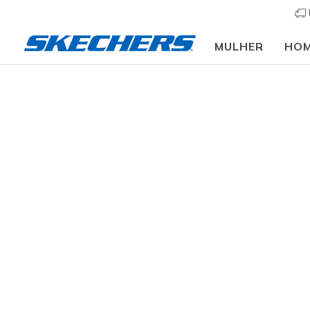
MULHER
HO
Mulher
Calçado
Sapatilhas
Sapatilhas casu