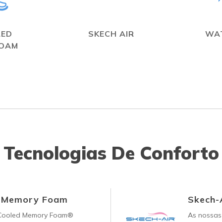
LED
SKECH AIR
WA
FOAM
Tecnologias De Conforto
d Memory Foam
Skech-
-Cooled Memory Foam®
As nossas 