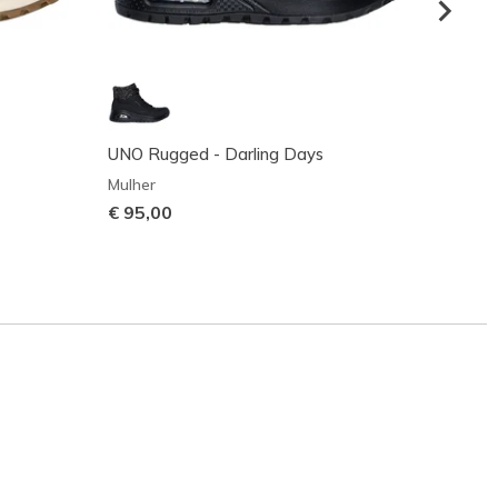
UNO Rugged - Darling Days
UNO R
Mulher
Mulher
€ 95,00
€ 69,