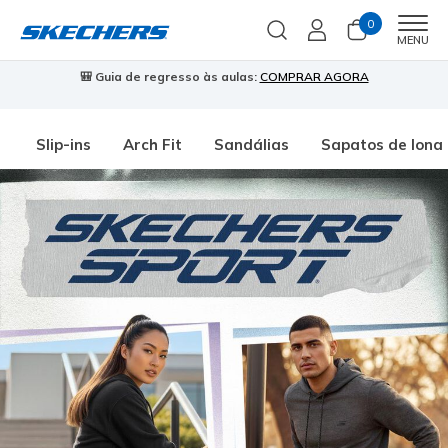
0
Men
MENU
🎒 Guia de regresso às aulas:
COMPRAR AGORA
⭐
Slip-ins
Arch Fit
Sandálias
Sapatos de lona