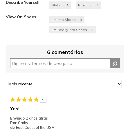
Describe Yourself
Stylish
5
Practical
1
View On Shoes
I'm Into Shoes
3
I'm Really Into Shoes
3
6 comentários
5
Yes!
Enviado
2 anos atras
Por
Cathy
de
East Coast of the USA