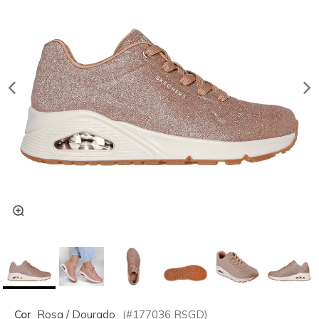
Cor
Rosa / Dourado
(#
177036
RSGD
)