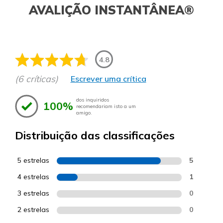
AVALIÇÃO INSTANTÂNEA®
4.8
(6 críticas)
Escrever uma crítica
dos inquiridos
100%
recomendariam isto a um
amigo.
Distribuição das classificações
5 estrelas
5
4 estrelas
1
3 estrelas
0
2 estrelas
0