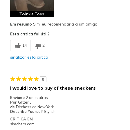
Breathe Well
Comfortable
Twinkle Toes
Em resumo
Sim, eu recomendaria a um amigo
Durable
Esta crítica foi útil?
Stylish
14
2
Melhores utilizações
Casual Wear
sinalizar esta crítica
Going Out
Special Occasions
5
I would love to buy of these sneakers
Travel
Enviado
2 anos atras
Width
Por
Glitterlu
Feels true to width
de
Ditchess co New York
Sizing
Feels true to size
Describe Yourself
Stylish
View On Shoes
I'm Into Shoes
CRÍTICA EM
skechers.com