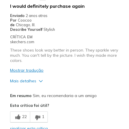
Going Out
I would definitely purchase again
Special Occasions
Enviado
2 anos atras
Por
Coocoo
Travel
de
Chicago, Ill.
Describe Yourself
Stylish
Width
Feels true to width
CRÍTICA EM
skechers.com
Sizing
Feels true to size
View On Shoes
I'm Into Shoes
These shoes look way better in person. They sparkle very
much. You can't tell by the picture. I wish they made more
colors.
Mostrar tradução
Mais detalhes
Prós
Em resumo
Sim, eu recomendaria a um amigo
Attractive Design
Esta crítica foi útil?
Comfortable
22
1
Durable
sinalizar esta crítica