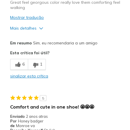
Great feel georgous color really love them comforting feel
walking
Mostrar tradução
Mais detalhes
Prós
Em resumo
Sim, eu recomendaria a um amigo
Attractive Design
Esta crítica foi útil?
Breathe Well
6
1
Comfortable
sinalizar esta crítica
Durable
Stylish
5
Melhores utilizações
Comfort and cute in one shoe! 🤩🤩🤩
Casual Wear
Enviado
2 anos atras
Por
Honey badger
Going Out
de
Monroe va