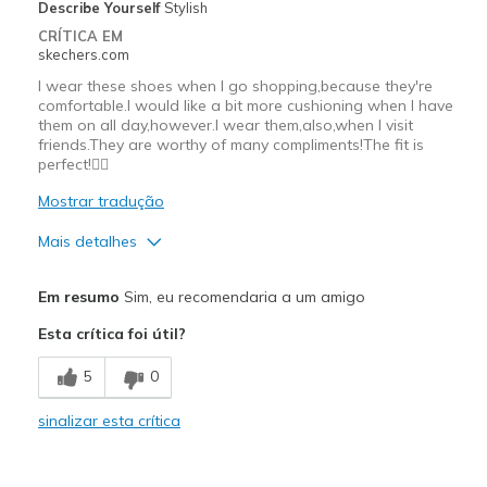
Describe Yourself
Stylish
CRÍTICA EM
skechers.com
I wear these shoes when I go shopping,because they're
comfortable.I would like a bit more cushioning when I have
them on all day,however.I wear them,also,when I visit
friends.They are worthy of many compliments!The fit is
perfect!👍🏼
Mostrar tradução
Mais detalhes
Prós
Em resumo
Sim, eu recomendaria a um amigo
Attractive Design
Esta crítica foi útil?
Breathe Well
5
0
Comfortable
sinalizar esta crítica
Durable
Stylish