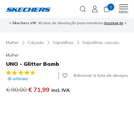
0
Men
MENU
⭐
Skechers VIP:
45 dias de devolução para membros
Inscreve-te
⭐

Mulher
Calçado
Sapatilhas
Sapatilhas casuais
Mulher
UNO - Glitter Bomb
3$2 de 5 – Classificação do cliente
Adicionar à lista de desejos
(6 críticas)
Preço com desconto de
€ 90,00
para
€ 71,99
incl. IVA