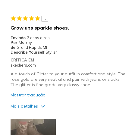
Melhores utilizações
Casual Wear
5
Width
Feels true to width
Grow ups sparkle shoes.
Sizing
Feels true to size
Enviado
2 anos atras
View On Shoes
I'm Into Shoes
Por
MsTroy
de
Grand Rapids MI
Describe Yourself
Stylish
CRÍTICA EM
skechers.com
A a touch of Glitter to your outfit in comfort and style. The
rose gold are very neutral and pair with jeans or slacks.
The glitter is fine grade very classy shoe
Mostrar tradução
Mais detalhes
Prós
Attractive Design