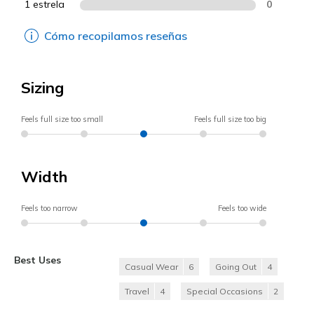
1 estrela
0
Cómo recopilamos reseñas
Sizing
Feels full size too small
Feels full size too big
Width
Feels too narrow
Feels too wide
Best Uses
Casual Wear
6
Going Out
4
Travel
4
Special Occasions
2