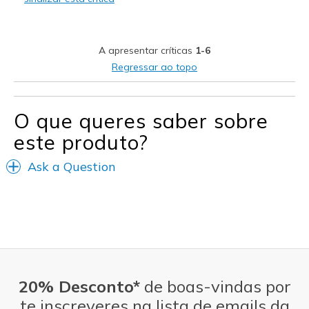
Stylish
Melhores utilizações
A apresentar críticas
1-6
Casual Wear
Regressar ao topo
Width
Feels true to width
Sizing
Feels true to size
O que queres saber sobre
View On Shoes
I'm Really Into Shoes
este produto?
Ask a Question
20% Desconto*
de boas-vindas por
te inscreveres na lista de emails da