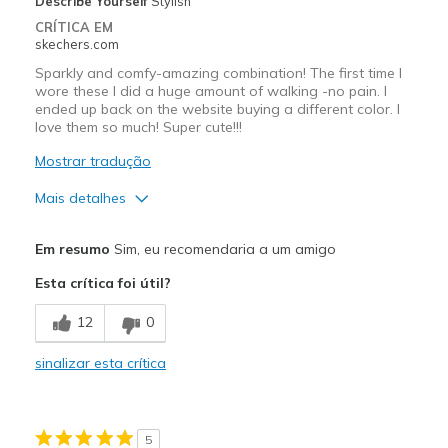
Describe Yourself
Stylish
Travel
CRÍTICA EM
skechers.com
Width
Feels true to width
Sparkly and comfy-amazing combination! The first time I
Sizing
Feels half size too small
wore these I did a huge amount of walking -no pain. I
ended up back on the website buying a different color. I
View On Shoes
I'm Really Into Shoes
love them so much! Super cute!!!
Mostrar tradução
Mais detalhes
Prós
Em resumo
Sim, eu recomendaria a um amigo
Attractive Design
Esta crítica foi útil?
Comfortable
12
0
Stylish
sinalizar esta crítica
Melhores utilizações
Casual Wear
5