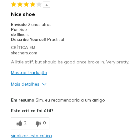
4
Contras
Nice shoe
Poor Cushioning
Enviado
2 anos atras
Por
Sue
Melhores utilizações
de
Illinois
Describe Yourself
Practical
Casual Wear
CRÍTICA EM
skechers.com
Going Out
A little stiff, but should be good once broke in. Very pretty.
Travel
Mostrar tradução
Width
Feels true to width
Mais detalhes
Sizing
Feels true to size
Prós
View On Shoes
I'm Really Into Shoes
Em resumo
Sim, eu recomendaria a um amigo
Attractive Design
Esta crítica foi útil?
Contras
2
0
Need Break In
sinalizar esta crítica