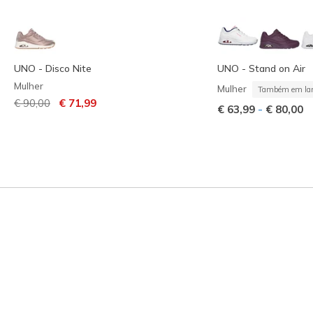
UNO - Disco Nite
UNO - Stand on Air
Mulher
Mulher
Também em lar
Preço com desconto de
para
€ 90,00
€ 71,99
-
€ 63,99
€ 80,00