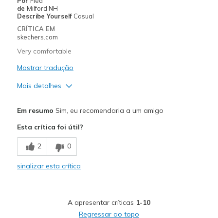
Por
Flea
walking
de
Milford NH
Describe Yourself
Casual
Width
Feels true to width
CRÍTICA EM
Sizing
Feels true to size
skechers.com
View On Shoes
Shoes are for Wearing
Very comfortable
Mostrar tradução
Mais detalhes
Prós
Em resumo
Sim, eu recomendaria a um amigo
Attractive Design
Esta crítica foi útil?
Melhores utilizações
2
0
Casual Wear
sinalizar esta crítica
Width
Feels true to width
Sizing
Feels true to size
View On Shoes
I'm Really Into Shoes
A apresentar críticas
1-10
Regressar ao topo