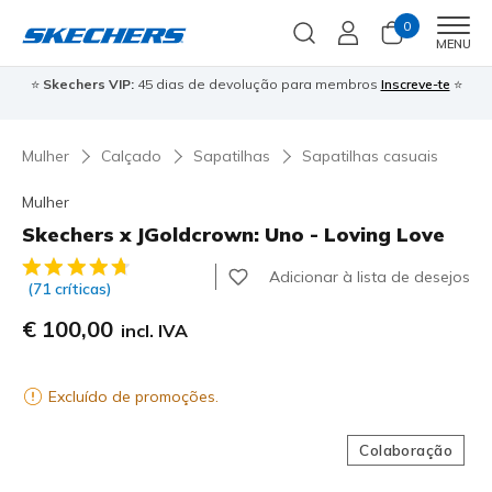
0
Men
MENU
⭐
Skechers VIP:
45 dias de devolução para membros
Inscreve-te
⭐

Mulher
Calçado
Sapatilhas
Sapatilhas casuais
Mulher
Skechers x JGoldcrown: Uno - Loving Love
3$3 de 5 – Classificação do cliente
Adicionar à lista de desejos
(71 críticas)
€ 100,00
incl. IVA
Excluído de promoções.
Colaboração