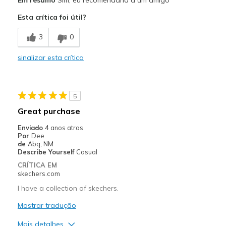
Attractive Design
Esta crítica foi útil?
Breathe Well
3
0
Comfortable
sinalizar esta crítica
Durable
Stylish
5
Melhores utilizações
Great purchase
Casual Wear
Enviado
4 anos atras
Por
Dee
Sizing
Feels true to size
de
Abq, NM
Describe Yourself
Casual
View On Shoes
Shoes are for Wearing
CRÍTICA EM
skechers.com
I have a collection of skechers.
Mostrar tradução
Mais detalhes