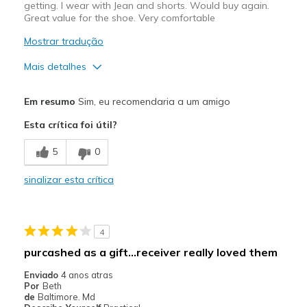
getting. I wear with Jean and shorts. Would buy again.
Great value for the shoe. Very comfortable
Mostrar tradução
Mais detalhes
Prós
Em resumo
Sim, eu recomendaria a um amigo
Attractive Design
Esta crítica foi útil?
Breathe Well
5
0
Comfortable
sinalizar esta crítica
Durable
Stylish
4
Melhores utilizações
purcashed as a gift...receiver really loved them
Casual Wear
Enviado
4 anos atras
Por
Beth
Width
Feels true to width
de
Baltimore. Md