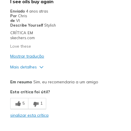
I see oils buy again
Casual Wear
Enviado
4 anos atras
Por
Chris
Going Out
de
Vt
Describe Yourself
Stylish
Travel
CRÍTICA EM
skechers.com
Width
Feels true to width
Love these
Sizing
Feels true to size
Mostrar tradução
View On Shoes
I'm Really Into Shoes
Mais detalhes
Prós
Em resumo
Sim, eu recomendaria a um amigo
Comfortable
Esta crítica foi útil?
Melhores utilizações
5
1
Casual Wear
sinalizar esta crítica
Width
Feels true to width
Sizing
Feels true to size