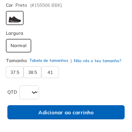
Cor
Preto
(#
155506
BBK
)
selecionado
Largura
Normal
Tamanho
Tabela de tamanhos
Não vês o teu tamanho?
37.5
38.5
41
QTD
Adicionar ao carrinho