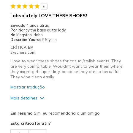
View On Shoes
I'm Really Into Shoes
5
I absolutely LOVE THESE SHOES!
Enviado
4 anos atras
Por
Nancy the bass guitar lady
de
Kingston Idaho
Describe Yourself
Stylish
CRÍTICA EM
skechers.com
I love to wear these shoes for casual/stylish events. They
are very comfortable. Wouldn't want to wear them where
they might get super dirty, because they are so beautiful.
They wipe clean easily.
Mostrar tradução
Mais detalhes
Prós
Em resumo
Sim, eu recomendaria a um amigo
Attractive Design
Esta crítica foi útil?
Breathe Well