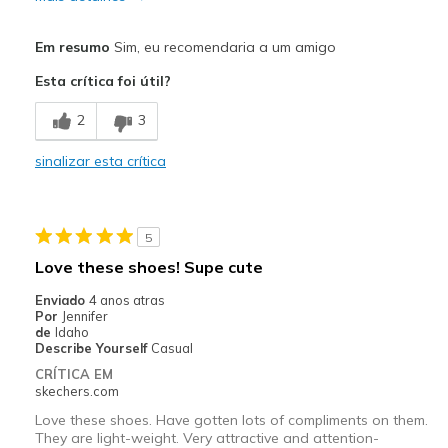
Prós
Em resumo
Sim, eu recomendaria a um amigo
Attractive Design
Esta crítica foi útil?
Comfortable
2
3
Stylish
sinalizar esta crítica
Contras
Need Break In
5
Melhores utilizações
Love these shoes! Supe cute
Casual Wear
Enviado
4 anos atras
Por
Jennifer
Width
Feels true to width
de
Idaho
Describe Yourself
Casual
Sizing
Feels true to size
CRÍTICA EM
View On Shoes
I'm Into Shoes
skechers.com
Love these shoes. Have gotten lots of compliments on them.
They are light-weight. Very attractive and attention-