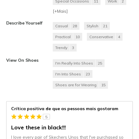
Special Occasions
11
Work
2
[+
Mais
]
Describe Yourself
Casual
28
Stylish
21
Practical
10
Conservative
4
Trendy
3
View On Shoes
I'm Really Into Shoes
25
I'm Into Shoes
23
Shoes are for Wearing
15
Crítica positiva de que as pessoas mais gostaram
5
Love these in black!!!
I love every pair of Skechers Unos that I've purchased so