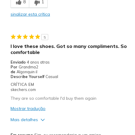
8
1
Comfortable
sinalizar esta crítica
Durable
Easy to clean
5
Stylish
I love these shoes. Got so many compliments. So
comfortable
Melhores utilizações
Enviado
4 anos atras
Casual Wear
Por
Grandma2
de
Algonquin il
Going Out
Describe Yourself
Casual
CRÍTICA EM
Special Occasions
skechers.com
They are so comfortable I'd buy them again
Width
Feels true to width
Sizing
Feels true to size
Mostrar tradução
View On Shoes
I'm Into Shoes
Mais detalhes
Prós
Em resumo
Sim, eu recomendaria a um amigo