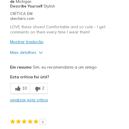
de
Michigan
View On Shoes
I'm Into Shoes
Describe Yourself
Stylish
CRÍTICA EM
skechers.com
LOVE these shoes! Comfortable and so cute - I get
comments on them every time I wear them!
Mostrar tradução
Mais detalhes
Prós
Em resumo
Sim, eu recomendaria a um amigo
Attractive Design
Esta crítica foi útil?
Breathe Well
10
2
Comfortable
sinalizar esta crítica
Durable
Stylish
5
Melhores utilizações