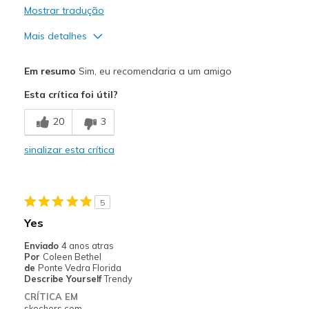
Mostrar tradução
Mais detalhes
Prós
Em resumo
Sim, eu recomendaria a um amigo
Attractive Design
Esta crítica foi útil?
Comfortable
20
3
Stylish
sinalizar esta crítica
Melhores utilizações
Casual Wear
5
Travel
Yes
Width
Feels true to width
Enviado
4 anos atras
Por
Coleen Bethel
Sizing
Feels true to size
de
Ponte Vedra Florida
View On Shoes
I'm Really Into Shoes
Describe Yourself
Trendy
CRÍTICA EM
skechers.com