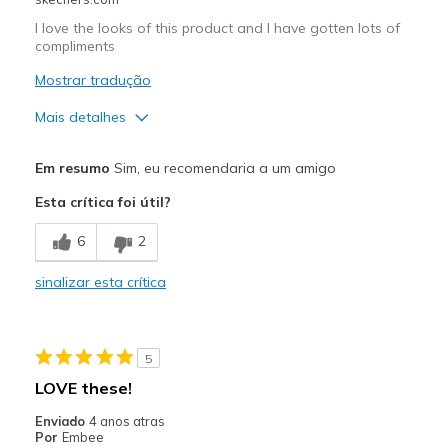
I love the looks of this product and I have gotten lots of
compliments
Mostrar tradução
Mais detalhes
Prós
Em resumo
Sim, eu recomendaria a um amigo
Attractive Design
Esta crítica foi útil?
Melhores utilizações
6
2
Casual Wear
sinalizar esta crítica
Going Out
Special Occasions
5
Travel
LOVE these!
Width
Feels true to width
Enviado
4 anos atras
Por
Embee
Sizing
Feels true to size