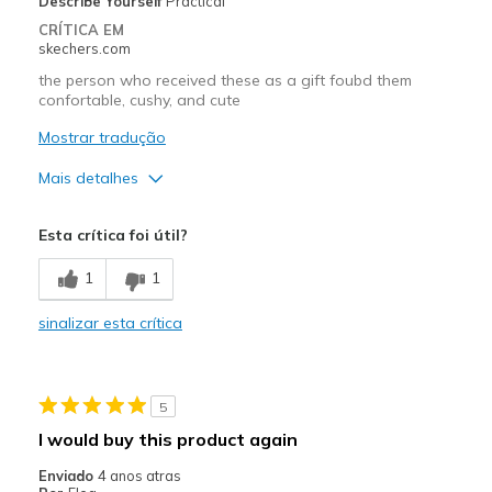
Describe Yourself
Practical
Sizing
Feels true to size
CRÍTICA EM
View On Shoes
Shoes are for Wearing
skechers.com
the person who received these as a gift foubd them
confortable, cushy, and cute
Mostrar tradução
Mais detalhes
Prós
Esta crítica foi útil?
Attractive Design
1
1
Breathe Well
sinalizar esta crítica
Comfortable
Stylish
5
Melhores utilizações
I would buy this product again
Casual Wear
Enviado
4 anos atras