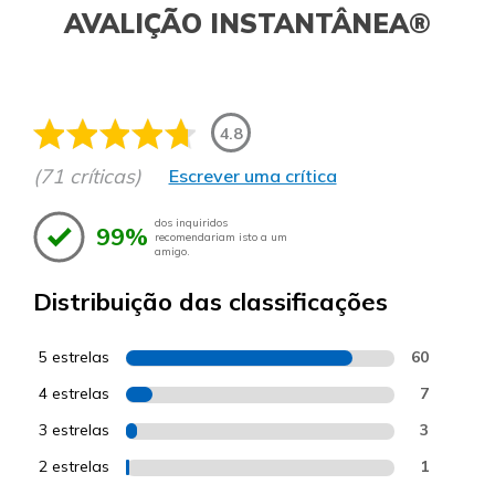
AVALIÇÃO INSTANTÂNEA®
4.8
(71 críticas)
Escrever uma crítica
dos inquiridos
99%
recomendariam isto a um
amigo.
Distribuição das classificações
5 estrelas
60
4 estrelas
7
3 estrelas
3
2 estrelas
1