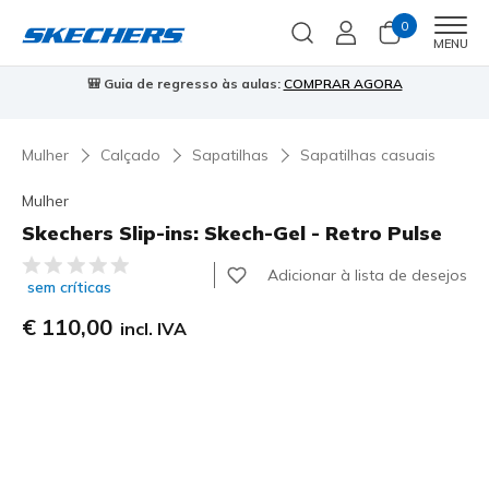
0
Men
MENU
🎒 Guia de regresso às aulas:
COMPRAR AGORA
⭐
Mulher
Calçado
Sapatilhas
Sapatilhas casuais
Mulher
Skechers Slip-ins: Skech-Gel - Retro Pulse
4$5 de 5 – Classificação do cliente
Adicionar à lista de desejos
sem críticas
€ 110,00
incl. IVA