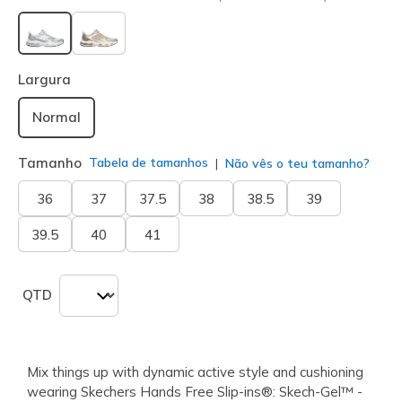
selecionado
Largura
Normal
Tamanho
Tabela de tamanhos
Não vês o teu tamanho?
36
37
37.5
38
38.5
39
39.5
40
41
QTD
Mix things up with dynamic active style and cushioning
wearing Skechers Hands Free Slip-ins®: Skech-Gel™ -